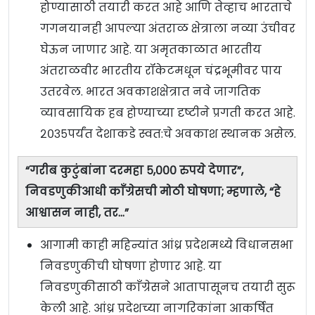
होण्यासाठी तयारी करत आहे आणि तेव्हाच भारताचे
गगनयानही आपल्या अंतराळ क्षेत्राला नव्या उंचीवर
घेऊन जाणार आहे. या अमृतकाळात भारतीय
अंतराळवीर भारतीय रॉकेटमधून चंद्रभूमीवर पाय
उतरवेल. भारत अवकाशक्षेत्रात नवे जागतिक
व्यावसायिक हब होण्याच्या दृष्टीने प्रगती करत आहे.
२०३५पर्यंत देशाकडे स्वत:चे अवकाश स्थानक असेल.
“गरीब कुटुंबांना दरमहा ५,००० रुपये देणार”,
निवडणुकीआधी काँग्रेसची मोठी घोषणा; म्हणाले, “हे
आश्वासन नाही, तर…”
आगामी काही महिन्यांत आंध्र प्रदेशमध्ये विधानसभा
निवडणुकीची घोषणा होणार आहे. या
निवडणुकीसाठी काँग्रेसने आतापासूनच तयारी सुरू
केली आहे. आंध्र प्रदेशच्या नागरिकांना आकर्षित