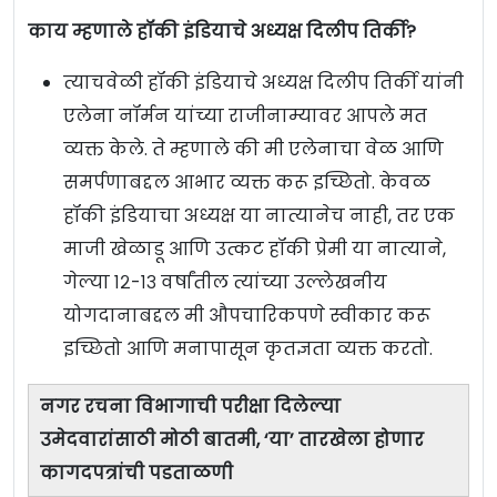
काय म्हणाले हॉकी इंडियाचे अध्यक्ष दिलीप तिर्की?
त्याचवेळी हॉकी इंडियाचे अध्यक्ष दिलीप तिर्की यांनी
एलेना नॉर्मन यांच्या राजीनाम्यावर आपले मत
व्यक्त केले. ते म्हणाले की मी एलेनाचा वेळ आणि
समर्पणाबद्दल आभार व्यक्त करू इच्छितो. केवळ
हॉकी इंडियाचा अध्यक्ष या नात्यानेच नाही, तर एक
माजी खेळाडू आणि उत्कट हॉकी प्रेमी या नात्याने,
गेल्या १२-१३ वर्षांतील त्यांच्या उल्लेखनीय
योगदानाबद्दल मी औपचारिकपणे स्वीकार करू
इच्छितो आणि मनापासून कृतज्ञता व्यक्त करतो.
नगर रचना विभागाची परीक्षा दिलेल्या
उमेदवारांसाठी मोठी बातमी, ‘या’ तारखेला होणार
कागदपत्रांची पडताळणी