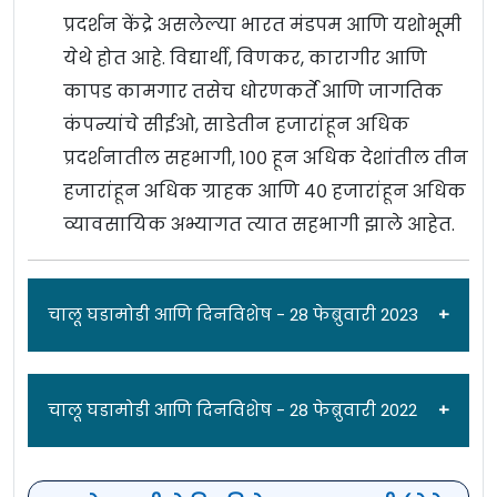
प्रदर्शन केंद्रे असलेल्या भारत मंडपम आणि यशोभूमी
येथे होत आहे. विद्यार्थी, विणकर, कारागीर आणि
कापड कामगार तसेच धोरणकर्ते आणि जागतिक
कंपन्यांचे सीईओ, साडेतीन हजारांहून अधिक
प्रदर्शनातील सहभागी, १०० हून अधिक देशांतील तीन
हजारांहून अधिक ग्राहक आणि ४० हजारांहून अधिक
व्यावसायिक अभ्यागत त्यात सहभागी झाले आहेत.
चालू घडामोडी आणि दिनविशेष - 28 फेब्रुवारी 2023
चालू घडामोडी आणि दिनविशेष - 28 फेब्रुवारी 2022
मेग लॅनिंगने पाँटिंग-धोनीला मागे टाकत रचला
इतिहास; ‘ही’ कामगिरी करणारी ठरली जगातील