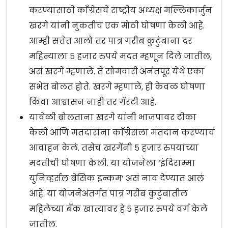
करण्यासाठी काँग्रेसचे राष्ट्रीय अध्यक्ष मल्लिकार्जुन
खरगे यांनी नुकतीच एक मोठी घोषणा केली आहे.
आम्ही सत्तेत आलो तर पात्र गरीब कुटुंबाना दर
महिन्याला ५ हजार रुपये मदत म्हणून दिले जातील,
असं खरगे म्हणाले. ते सोमवारी अनंतपूर येथे एका
सभेत बोलत होते. खरगे म्हणाले, ही केवळ घोषणा
किंवा आश्वासन नाही तर गॅरंटी आहे.
यावेळी बोलताना खरगे यांनी भाजपावर टीका
केली आणि मतदारांना काँग्रेसला मतदान करण्याचं
आवाहन केलं. तसेच खरगेंनी ५ हजार रुपयांच्या
मदतीची घोषणा केली. या योजनेला ‘इंदिराम्मा
युनिव्हर्सल बेसिक इन्कम’ असं नाव देण्यात आलं
आहे. या योजनेअंतर्गत पात्र गरीब कुटुंबातील
महिलेच्या बँक खात्यावर हे ५ हजार रुपये वर्ग केले
जातील.