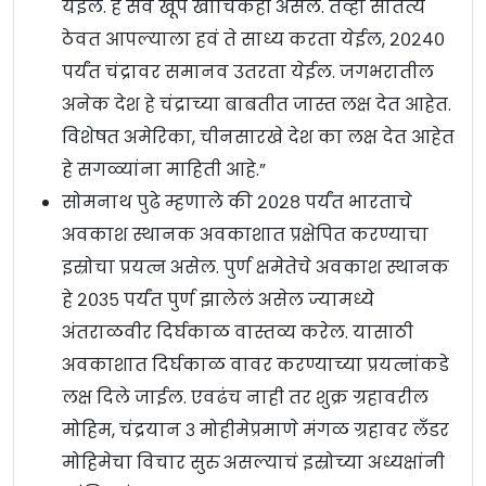
येईल. हे सर्व खूप खार्चिकही असेल. तेव्हा सातत्य
ठेवत आपल्याला हवं ते साध्य करता येईल, २०२४०
पर्यंत चंद्रावर समानव उतरता येईल. जगभरातील
अनेक देश हे चंद्राच्या बाबतीत जास्त लक्ष देत आहेत.
विशेषत अमेरिका, चीनसारखे देश का लक्ष देत आहेत
हे सगळ्यांना माहिती आहे.”
सोमनाथ पुढे म्हणाले की २०२८ पर्यंत भारताचे
अवकाश स्थानक अवकाशात प्रक्षेपित करण्याचा
इस्रोचा प्रयत्न असेल. पुर्ण क्षमेतेचे अवकाश स्थानक
हे २०३५ पर्यंत पुर्ण झालेलं असेल ज्यामध्ये
अंतराळवीर दिर्घकाळ वास्तव्य करेल. यासाठी
अवकाशात दिर्घकाळ वावर करण्याच्या प्रयत्नांकडे
लक्ष दिले जाईल. एवढंच नाही तर शुक्र ग्रहावरील
मोहिम, चंद्रयान ३ मोहीमेप्रमाणे मंगळ ग्रहावर लँडर
मोहिमेचा विचार सुरु असल्याचं इस्रोच्या अध्यक्षांनी