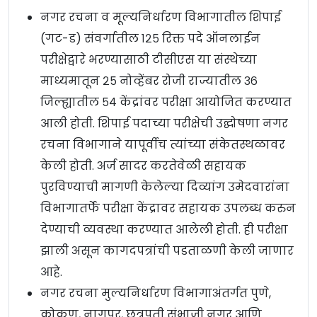
नगर रचना व मूल्यनिर्धारण विभागातील शिपाई
(गट-ड) संवर्गातील १२५ रिक्त पदे ऑनलाईन
परीक्षेद्वारे भरण्यासाठी टीसीएस या संस्थेच्या
माध्यमातून २५ नोव्हेंबर रोजी राज्यातील ३६
जिल्ह्यातील ५४ केंद्रांवर परीक्षा आयोजित करण्यात
आली होती. शिपाई पदाच्या परीक्षेची उद्घोषणा नगर
रचना विभागाने यापूर्वीच त्यांच्या संकेतस्थळावर
केली होती. अर्ज सादर करतेवेळी सहायक
पुरविण्याची मागणी केलेल्या दिव्यांग उमेदवारांना
विभागातर्फे परीक्षा केंद्रावर सहायक उपलब्ध करुन
देण्याची व्यवस्था करण्यात आलेली होती. ही परीक्षा
झाली असून कागदपत्रांची पडताळणी केली जाणार
आहे.
नगर रचना मुल्यनिर्धारण विभागाअंतर्गत पुणे,
कोकण, नागपूर, छत्रपती संभाजी नगर आणि