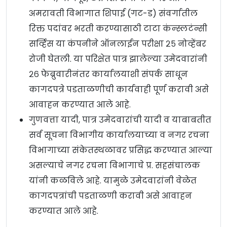
अमरावती विभागात शिपाई (गट-ड) संवर्गातील
रिक्त पदांवर भरती करण्यासाठी टाटा कंन्स्लटंन्सी
सर्व्हिस या कंपनीने ऑनलाईन परीक्षा २५ नोव्हेंबर
रोजी घेतली. या परिक्षेत पात्र झालेल्या उमेदवारांनी
२६ फेब्रुवारीनंतर कार्यालयाशी संपर्क साधून
कागदपत्रे पडताळणीची कार्यवाही पूर्ण करावी असे
आवाहन करण्यात आले आहे.
गुणवत्ता यादी, पात्र उमेदवारांची यादी व याबाबतीत
सर्व सूचना विभागीय कार्यालयाच्या व नगर रचना
विभागाच्या संकेतस्थळावर प्रसिद्ध करण्यात आल्या
असल्याचे नगर रचना विभागाचे प्र. सहसंचालक
यांनी कळविले आहे. यामुळे उमेदवारांनी वेळेत
कागदपत्रांची पडताळणी करावी असे आवाहन
करण्यात आले आहे.