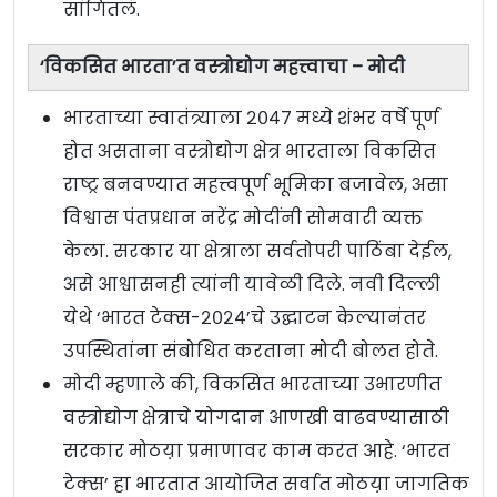
सांगितलं.
‘विकसित भारता’त वस्त्रोद्योग महत्त्वाचा – मोदी
भारताच्या स्वातंत्र्याला २०४७ मध्ये शंभर वर्षे पूर्ण
होत असताना वस्त्रोद्योग क्षेत्र भारताला विकसित
राष्ट्र बनवण्यात महत्त्वपूर्ण भूमिका बजावेल, असा
विश्वास पंतप्रधान नरेंद्र मोदींनी सोमवारी व्यक्त
केला. सरकार या क्षेत्राला सर्वतोपरी पाठिंबा देईल,
असे आश्वासनही त्यांनी यावेळी दिले. नवी दिल्ली
येथे ‘भारत टेक्स-२०२४’चे उद्घाटन केल्यानंतर
उपस्थितांना संबोधित करताना मोदी बोलत होते.
मोदी म्हणाले की, विकसित भारताच्या उभारणीत
वस्त्रोद्योग क्षेत्राचे योगदान आणखी वाढवण्यासाठी
सरकार मोठय़ा प्रमाणावर काम करत आहे. ‘भारत
टेक्स’ हा भारतात आयोजित सर्वात मोठय़ा जागतिक