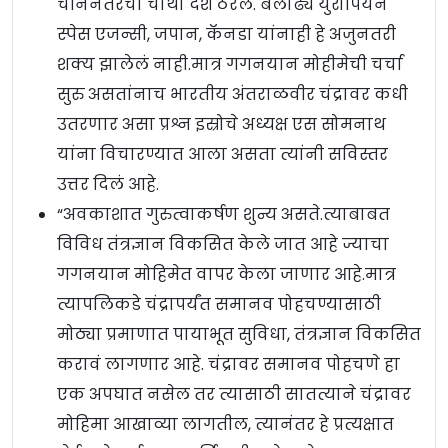
चीननंतरचा चौथा देश ठरेल. बलाढ्य युरोपियन
स्पेस एजन्सी, जपान, कॅनडा यांनाही हे अजुनतरी
शक्य झालेलं नाही.मात्र गगनयान मोहीमेची चर्चा
सुरु असतांनाच भारतीय अंतराळवीर चंद्रावर कधी
उतरणार असा प्रश्न इस्रोचे अध्यक्ष एस सोमनाथ
यांना विचारण्यात आला असता त्यांनी सविस्तर
उत्तर दिलं आहे.
“अवकाशात गुरुत्वाकर्षण शुन्य असते.त्याबाबत
विविध तंत्रज्ञान विकसित केले जात आहे ज्याचा
गगनयान मोहिमेत वापर केला जाणार आहे.मात्र
त्यापलिकडे चंद्रापर्यंत समानव पोहचण्यासाठी
मोठ्या प्रमाणात पायाभूत सुविधा, तंत्रज्ञान विकसित
करावं लागणार आहे. चंद्रावर समानव पोहचणे हा
एक अपघात नसेल तर त्यासाठी सातत्याने चंद्रावर
मोहिमा आखाव्या लागतील, त्यानंतर हे प्रत्यक्षात