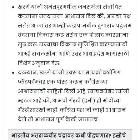
खरगे यांनी अनंतपूरमधील जनसभेला संबोधित
करताना मतदारांना आश्वासन दिलं की, आमचा पक्ष
सत्तेत आला तर आम्ही कडापामधील दुगाराजपट्टनम
बंदराचा विकास करू तसेच एक पोलाद कारखाना
सुरू करू. राज्याचा विकास सुनिश्चित करण्यासाठी
आम्ही रायलसीमा आणि उत्तर आंध्र प्रदेश भागासाठी
विशेष अनुदान देऊ.
दरम्यान, खरगे यांनी एक्स या मायक्रोब्लॉगिंग
प्लॅटफॉर्मवर एक पोस्ट करून काँग्रेसच्या
आश्वासनांची माहिती दिली आहे. त्याचबरोबर त्यांनी
म्हटलं आहे की, आमची गॅरंटी (हमी) ही मोदींच्या
गॅरंटीसारखी नाही. काँग्रेस पक्ष जी काही आश्वासनं
देतो ती आश्वासनं पूर्ण केली जातातच.
भारतीय अंतराळवीर चंद्रावर कधी पोहचणार? इस्रोचे