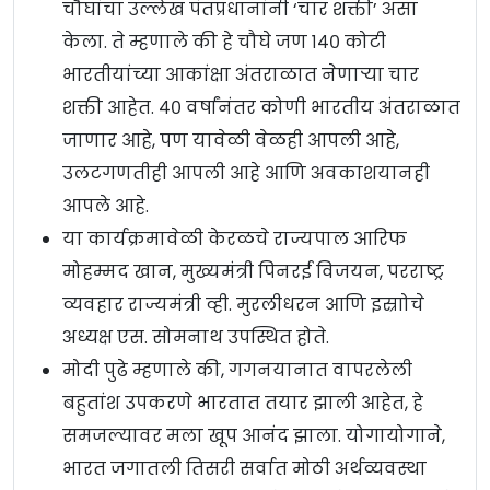
चौघांचा उल्लेख पंतप्रधानांनी ‘चार शक्ती’ असा
केला. ते म्हणाले की हे चौघे जण १४० कोटी
भारतीयांच्या आकांक्षा अंतराळात नेणाऱ्या चार
शक्ती आहेत. ४० वर्षांनंतर कोणी भारतीय अंतराळात
जाणार आहे, पण यावेळी वेळही आपली आहे,
उलटगणतीही आपली आहे आणि अवकाशयानही
आपले आहे.
या कार्यक्रमावेळी केरळचे राज्यपाल आरिफ
मोहम्मद खान, मुख्यमंत्री पिनरई विजयन, परराष्ट्र
व्यवहार राज्यमंत्री व्ही. मुरलीधरन आणि इस्राोचे
अध्यक्ष एस. सोमनाथ उपस्थित होते.
मोदी पुढे म्हणाले की, गगनयानात वापरलेली
बहुतांश उपकरणे भारतात तयार झाली आहेत, हे
समजल्यावर मला खूप आनंद झाला. योगायोगाने,
भारत जगातली तिसरी सर्वात मोठी अर्थव्यवस्था