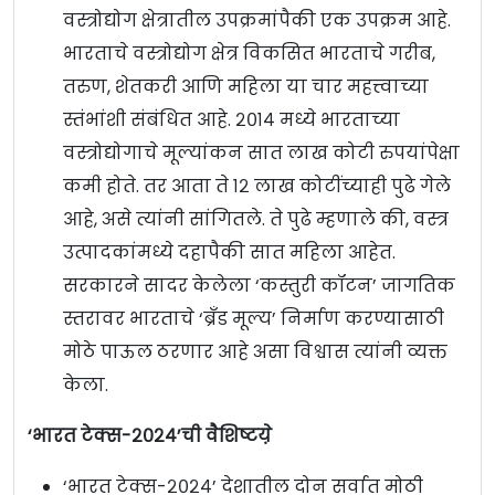
वस्त्रोद्योग क्षेत्रातील उपक्रमांपैकी एक उपक्रम आहे.
भारताचे वस्त्रोद्योग क्षेत्र विकसित भारताचे गरीब,
तरुण, शेतकरी आणि महिला या चार महत्त्वाच्या
स्तंभांशी संबंधित आहे. २०१४ मध्ये भारताच्या
वस्त्रोद्योगाचे मूल्यांकन सात लाख कोटी रुपयांपेक्षा
कमी होते. तर आता ते १२ लाख कोटींच्याही पुढे गेले
आहे, असे त्यांनी सांगितले. ते पुढे म्हणाले की, वस्त्र
उत्पादकांमध्ये दहापैकी सात महिला आहेत.
सरकारने सादर केलेला ‘कस्तुरी कॉटन’ जागतिक
स्तरावर भारताचे ‘ब्रँड मूल्य’ निर्माण करण्यासाठी
मोठे पाऊल ठरणार आहे असा विश्वास त्यांनी व्यक्त
केला.
‘भारत टेक्स-२०२४’ची वैशिष्टय़े
‘भारत टेक्स-२०२४’ देशातील दोन सर्वात मोठी