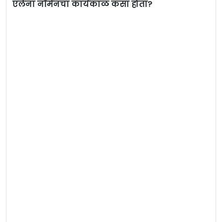
एलेना नॉर्मनचा कार्यकाळ कसा होता?