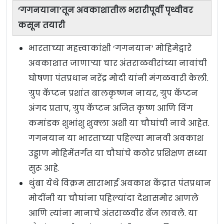
‘गगनयाना’तून अवकाशातील भरारीपूर्वी पृथ्वीवर
कसून तयारी
भारताच्या महत्त्वाकांक्षी ‘गगनयान’ मोहिमेद्वारे
अवकाशात जाणाऱ्या चार अंतराळवीरांच्या नावांची
घोषणा पंतप्रधान नरेंद्र मोदी यांनी मंगळवारी केली.
ग्रुप कॅप्टन प्रशांत बालकृष्णन नायर, ग्रुप कॅप्टन
अंगद प्रताप, ग्रुप कॅप्टन अजित कृष्ण आणि विंग
कमांडक शुभांशु शुक्ला अशी या चौघांची नावे आहेत.
गगनयान या भारताच्या पहिल्या मानवी अवकाश
उड्डाण मोहिमेंतर्गत या चौघांचे कठोर प्रशिक्षण सध्या
सुरू आहे.
थुंबा येथे विक्रम साराभाई अवकाश केंद्रात पंतप्रधान
मोदींनी या चौघांना पहिल्यांदा देशासमोर आणले
आणि त्यांना मानाचे अंतराळवीर बॅज लावले. या