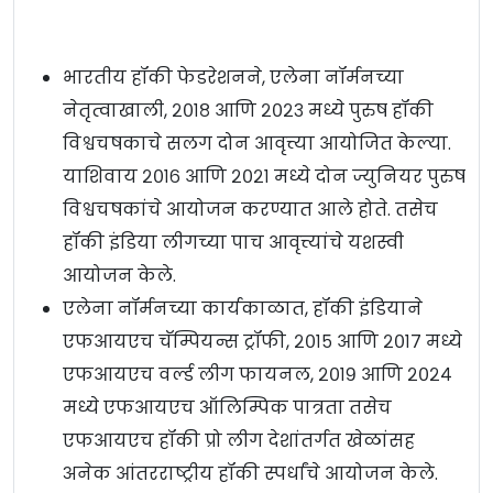
भारतीय हॉकी फेडरेशनने, एलेना नॉर्मनच्या
नेतृत्वाखाली, २०१८ आणि २०२३ मध्ये पुरुष हॉकी
विश्वचषकाचे सलग दोन आवृत्त्या आयोजित केल्या.
याशिवाय २०१६ आणि २०२१ मध्ये दोन ज्युनियर पुरुष
विश्वचषकांचे आयोजन करण्यात आले होते. तसेच
हॉकी इंडिया लीगच्या पाच आवृत्त्यांचे यशस्वी
आयोजन केले.
एलेना नॉर्मनच्या कार्यकाळात, हॉकी इंडियाने
एफआयएच चॅम्पियन्स ट्रॉफी, २०१५ आणि २०१७ मध्ये
एफआयएच वर्ल्ड लीग फायनल, २०१९ आणि २०२४
मध्ये एफआयएच ऑलिम्पिक पात्रता तसेच
एफआयएच हॉकी प्रो लीग देशांतर्गत खेळांसह
अनेक आंतरराष्ट्रीय हॉकी स्पर्धांचे आयोजन केले.