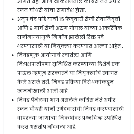
अमित शहा आणि लोकसभेतील काँग्रेस नेते अधीर
रंजन चौधरी यांचा समावेश होता.
अनुप चंद्र पांडे यांची १५ फेब्रुवारी रोजी सेवानिवृत्ती
आणि ९ मार्च रोजी अरुण गोयल यांच्या आकस्मिक
राजीनाम्यामुळे निर्माण झालेली रिक्त पदे
भरण्यासाठी या नियुक्त्या करण्यात आल्या आहेत .
निवडणूक आयोगाचे स्वातंत्र्य आणि
निःपक्षपातीपणा सुनिश्चित करण्याच्या दिशेने एक
पाऊल म्हणून सरकारने या नियुक्त्यांचे स्वागत
केले असले तरी, निवड प्रक्रिया विरोधकांकडून
छाननीखाली आली आहे.
निवड पॅनेलचा भाग असलेले काँग्रेस नेते अधीर
रंजन चौधरी यांनी उमेदवारांची निवड करण्यासाठी
वापरल्या जाणाऱ्या निकषांवर प्रश्नचिन्ह उपस्थित
करत असंतोष नोंदवला आहे.