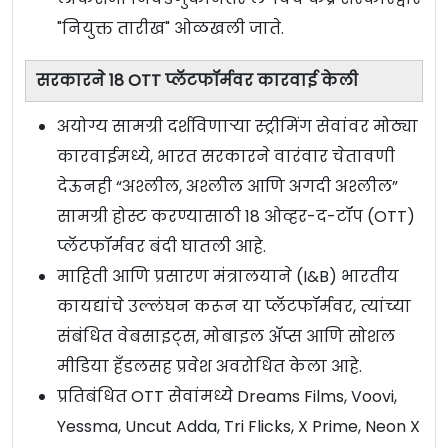
"नियुक्त तारीख" ओळखली जाते.
सरकारने 18 OTT प्लॅटफॉर्मवर कारवाई केली
अयोग्य सामग्री दर्शविणाऱ्या स्ट्रीमिंग सेवांवर मोठ्या
कारवाईमध्ये, भारत सरकारने वारंवार चेतावणी
देऊनही “अश्लील, अश्लील आणि अगदी अश्लील”
सामग्री होस्ट करण्यासाठी 18 ओव्हर-द-टॉप (OTT)
प्लॅटफॉर्मवर बंदी घातली आहे.
माहिती आणि प्रसारण मंत्रालयाने (I&B) भारतीय
कायद्यांचे उल्लंघन करून या प्लॅटफॉर्मवर, त्यांच्या
संबंधित वेबसाइट्स, मोबाइल ॲप्स आणि सोशल
मीडिया हँडलसह प्रवेश अवरोधित केला आहे.
प्रतिबंधित OTT सेवांमध्ये Dreams Films, Voovi,
Yessma, Uncut Adda, Tri Flicks, X Prime, Neon X