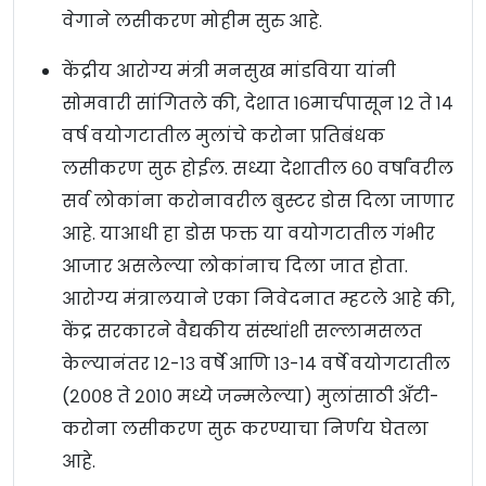
वेगाने लसीकरण मोहीम सुरु आहे.
केंद्रीय आरोग्य मंत्री मनसुख मांडविया यांनी
सोमवारी सांगितले की, देशात १६मार्चपासून १२ ते १४
वर्ष वयोगटातील मुलांचे करोना प्रतिबंधक
लसीकरण सुरू होईल. सध्या देशातील ६० वर्षांवरील
सर्व लोकांना करोनावरील बुस्टर डोस दिला जाणार
आहे. याआधी हा डोस फक्त या वयोगटातील गंभीर
आजार असलेल्या लोकांनाच दिला जात होता.
आरोग्य मंत्रालयाने एका निवेदनात म्हटले आहे की,
केंद्र सरकारने वैद्यकीय संस्थांशी सल्लामसलत
केल्यानंतर १२-१३ वर्षे आणि १३-१४ वर्षे वयोगटातील
(२००८ ते २०१० मध्ये जन्मलेल्या) मुलांसाठी अँटी-
करोना लसीकरण सुरू करण्याचा निर्णय घेतला
आहे.