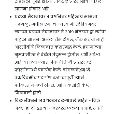
एप्रिलला मुंबई इंडियन्सविरुद्ध आरसीबीचा पहिला
सामना होणार आहे.
घरच्या मैदानावर ४ वर्षांनंतर पहिलाच सामना
-
बंगळुरूमधील एम चिन्नास्वामी स्टेडियमवर
त्यांच्या घरच्या मैदानावर मे २०१९ नंतरचा हा त्यांचा
पहिला सामना असेल. रीस टोपले, जॅक सरे यांनाही
आरसीबीने लिलावात करारबद्ध केले. हंगामाच्या
सुरुवातीला ते वेळेत तंदुरुस्त होतील अशी अपेक्षा
आहे. या हिवाळ्यात जॅकने तिन्ही आंतरराष्ट्रीय
फॉरमॅटमध्ये पदार्पण केले. बांगलादेशमध्ये
एकदिवसीय पदार्पण करण्यापूर्वी त्याने
पाकिस्तानमध्ये टी-२० आणि कसोटी कॅप्स
मिळवली होती.
विल जॅक्सने १४० षटकार लगावले आहेत -
विल
जॅक्स हा टी-२० चा जबरदस्त फलंदाज आहे. त्याने