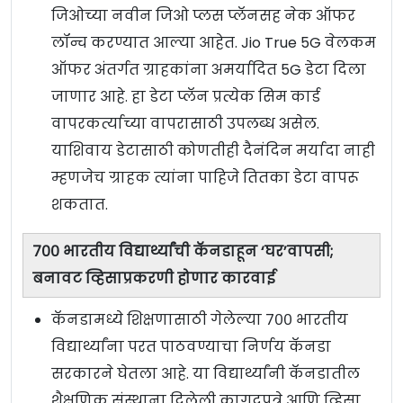
जिओच्या नवीन जिओ प्लस प्लॅनसह नेक ऑफर
लॉन्च करण्यात आल्या आहेत. Jio True 5G वेलकम
ऑफर अंतर्गत ग्राहकांना अमर्यादित 5G डेटा दिला
जाणार आहे. हा डेटा प्लॅन प्रत्येक सिम कार्ड
वापरकर्त्याच्या वापरासाठी उपलब्ध असेल.
याशिवाय डेटासाठी कोणतीही दैनंदिन मर्यादा नाही
म्हणजेच ग्राहक त्यांना पाहिजे तितका डेटा वापरू
शकतात.
७०० भारतीय विद्यार्थ्यांची कॅनडाहून ‘घर’वापसी;
बनावट व्हिसाप्रकरणी होणार कारवाई
कॅनडामध्ये शिक्षणासाठी गेलेल्या ७०० भारतीय
विद्यार्थ्यांना परत पाठवण्याचा निर्णय कॅनडा
सरकारने घेतला आहे. या विद्यार्थ्यांनी कॅनडातील
शैक्षणिक संस्थाना दिलेली कागदपत्रे आणि व्हिसा