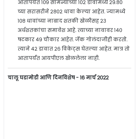
आतापर्यंत १०९ सामन्यांच्या १०२ डावांमध्ये २९.८०
च्या सरासरीने २८०२ धावा केल्या आहेत. ज्यामध्ये
१०८ धावांच्या नाबाद शतकी खेळीसह २३
अर्धशतकांचा समावेश आहे. त्याच्या नावावर १४०
षटकार ४९ चौकार आहेत. जॅक गोलंदाजीही करतो.
त्याने ४२ डावात २६ विकेट्स घेतल्या आहेत. मात्र तो
आतापर्यंत आयपीएल खेळलेला नाही.
चालू घडामोडी आणि दिनविशेष - 16 मार्च 2022