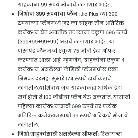
ग्राहकांना ९९ रुपये मोजावे लागणार आहेत.
जिओचा ३९९ रुपयांचा प्लॅन :
Jio Plus च्या ३९९
रुपयांच्या प्लॅनमध्ये जर का ग्राहक तीन अतिरिक्त
कनेक्शन घेत असतील तर त्यांना एकूण ६९६ रुपये
(३९९+९९+९९+९९) भरावे लागणार आहेत. या
पोस्टपेड प्लॅनमध्ये एकूण ७५ जीबी डेटा ऑफर
करण्यात आला आहे. म्हणजेच, ग्राहकांना एकूण ४
कनेक्शन असलेल्या फॅमिली प्लॅनमधील एका
सिमवर दरमहा सुमारे १७४ रुपये खर्च करावे
लागतील.याशिवाय जय ग्राहकांकहा अधिक डेटा
खर्च होतो ते १०० जीबीचा प्लॅन घेऊ शकतात. यासाठी
पहिल्या कानेक्शनसाठी ६९९ रुपये तर प्रत्येक
अतिरिक्त कनेक्शनसाथी ९९ रुपये अधिकचे मोजावे
लागतील.
जिओ ग्राहकांसाठी असलेल्या ऑफर्स :
रिलायन्स