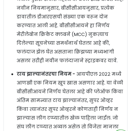
नवीन नियमानुसार, बीसीसीआयनुसार, प्रत्येक
डावातील डीआरएसची संख्या एक वरून दोन
करण्यात आली आहे. बीसीसीआयने हा निर्णय
मेरीलेबोन क्रिकेट क्लबने (MCC) नुकत्याच
दिलेल्या सूचनेच्या समर्थनार्थ घेतला आहे की,
फलंदाज झेल घेत असताना क्रिझच्या मध्यभागी
असला तरीही नवीन फलंदाजाने स्ट्राइकवर यावे.
टाय झाल्यानंतरचा नियम -
आयपीएल २०२२ मध्ये
आणखी एक नियम खूप खास असणार आहे. या वेळी
बीसीसीआयने निर्णय घेतला आहे की प्लेऑफ किंवा
अंतिम सामन्यात टाय झाल्यानंतर, सुपर ओव्हर
किंवा त्यानंतर सुपर ओव्हरने कोणताही निर्णय न
झाल्यास लीग टप्प्यातील खेळ पाहिला जाईल. जो
संघ लीग टप्प्यात अव्वल असेल तो विजेता मानला