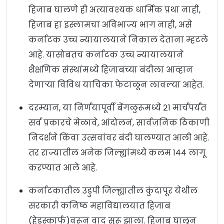
हिजाब घालणे ही अत्यावश्यक धार्मिक प्रथा नाही,
हिजाब हा इस्लामचा अविभाज्य भाग नाही, असे
कर्नाटक उच्च न्यायालयाने निकाल देताना म्हटले
आहे. यासोबतच कर्नाटक उच्च न्यायालयाने
शैक्षणिक संस्थांमध्ये हिजाबच्या बंदीला आव्हान
देणाऱ्या विविध याचिका फेटाळून लावल्या आहेत.
दरम्यान, या निर्णयापूर्वी बेंगळुरूमध्ये २१ मार्चपर्यंत
सर्व प्रकारचे मेळावे, आंदोलनं, सार्वजनिक ठिकाणी
निदर्शने किंवा उत्सवांवर बंदी घालण्यात आली आहे.
तर राज्यातील अनेक जिल्ह्यांमध्ये कलम १४४ लागू
करण्यात आले आहे.
कर्नाटकातील उडुपी जिल्ह्यातील कुंदापूर येथील
सरकारी कनिष्ठ महाविद्यालयात हिजाब
(हेडस्कार्फ)वरून वाद सुरू झाला. हिजाब घालून