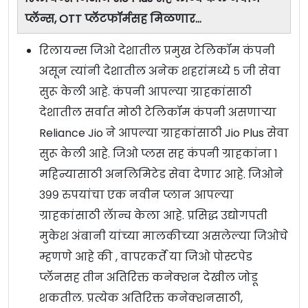
प्लॅन्स, OTT प्लॅटफॉर्मसह मिळणार…
रिलायन्स जिओ देशातील प्रमुख टेलिकॉम कंपनी
असून त्यांनी देशातील अनेक शहरांमध्ये ५ जी सेवा
सुरू केली आहे. कंपनी आपल्या ग्राहकांसाठी
देशातील सर्वात मोठी टेलिकॉम कंपनी असणाऱ्या
Reliance Jio ने आपल्या ग्राहकांसाठी Jio Plus सेवा
सुरू केली आहे. जिओ प्लस सह कंपनी ग्राहकांना १
महिन्यासाठी अनलिमिटेड सेवा देणार आहे. जिओने
३९९ रुपयांचा एक नवीन प्लान आपल्या
ग्राहकांसाठी लॅान्च केला आहे. प्रसिद्ध उद्योगपती
मुकेश अंबानी यांच्या मालकीच्या असलेल्या जिओचे
म्हणणे आहे की , वापरकर्ते या जिओ पोस्टपेड
प्लॅनसह तीन अतिरिक्त कनेक्शन देखील जोडू
शकतील. प्रत्येक अतिरिक्त कनेक्शनसाठी,