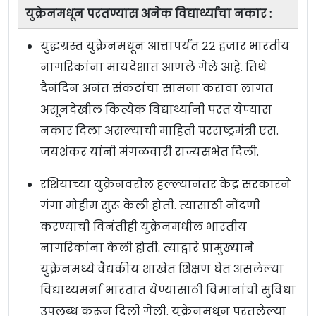
युक्रेनमधून परतण्यास अनेक विद्यार्थ्यांचा नकार :
युद्धग्रस्त युक्रेनमधून आत्तापर्यंत २२ हजार भारतीय
नागरिकांना मायदेशात आणले गेले आहे. तिथे
दैनंदिन अनंत संकटांचा सामना करावा लागत
असूनदेखील कित्येक विद्यार्थ्यांनी परत येण्यास
नकार दिला असल्याची माहिती परराष्ट्रमंत्री एस.
जयशंकर यांनी मंगळवारी राज्यसभेत दिली.
रशियाच्या युक्रेनवरील हल्ल्यानंतर केंद्र सरकारने
गंगा मोहीम सुरू केली होती. त्यासाठी नोंदणी
करण्याची विनंतीही युक्रेनमधील भारतीय
नागरिकांना केली होती. त्याद्वारे प्रामुख्याने
युक्रेनमध्ये वैद्यकीय शाखेत शिक्षण घेत असलेल्या
विद्याथ्यमर्ना भारतात येण्यासाठी विमानांची सुविधा
उपलब्ध करून दिली गेली. युक्रेनमधून परतलेल्या