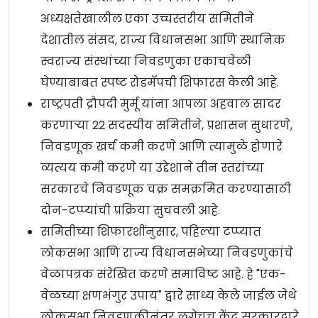
अध्यक्षतेखालील एका उच्चस्तरीय समितीने
देशातील संसद, राज्य विधानसभा आणि स्थानिक
स्वराज्य संस्थांच्या निवडणुका एकाचवेळी
घेण्याबाबत स्पष्ट रोडमॅपची शिफारस केली आहे.
राष्ट्रपती द्रौपदी मुर्मू यांना आपला अहवाल सादर
करणाऱ्या 22 सदस्यीय समितीने, प्रशासन सुधारणे,
निवडणूक खर्च कमी करणे आणि त्यामुळे होणारे
व्यत्यय कमी करणे या उद्देशाने तीन स्तरांच्या
सरकारचे निवडणूक चक्र समक्रमित करण्यासाठी
दोन-टप्प्यांची प्रक्रिया सुचवली आहे.
समितीच्या शिफारशींनुसार, पहिल्या टप्प्यात
लोकसभा आणि राज्य विधानसभेच्या निवडणुकांचे
वेळापत्रक संरेखित करणे समाविष्ट आहे. हे "एक-
वेळच्या क्षणभंगुर उपाय" द्वारे साध्य केले जाईल जेथे
लोकसभा निवडणुकीनंतर लगेचच केंद्र सरकारद्वारे