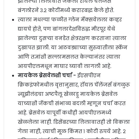
झालेल्या लिलावात जॅकला रॉयल चॅलेंजर्स
बंगलोरने ३.२ कोटींमध्ये करारबद्ध केले होते.
त्याला मधल्या फळीत ग्लेन मॅक्सवेलला कव्हर
द्यायचे होते, पण बांगलादेशविरुद्ध मीरपूर येथे
झालेल्या दुसऱ्या वनडेत क्षेत्ररक्षण करताना त्याला
दुखापत झाली. या आठवड्याच्या सुरुवातीला स्कॅन
आणि तज्ञांशी सल्लामसलत केल्यानंतर त्याला
आयपीएलमधून माघार घ्यावी लागली आहे.
मायकेल ब्रेसवेलशी चर्चा -
ईएसपीएन
क्रिकइंफोमधील वृत्तानुसार, रॉयल चॅलेंजर्स बंगळुरू
न्यूझीलंडचा अष्टपैलू खेळाडू मायकेल ब्रेसवेल
याच्याशी जॅकची संभाव्य बदली म्हणून चर्चा करत
आहे. ब्रेसवेल यापूर्वी कधीही आयपीएलमध्ये
खेळलेला नाही. डिसेंबरच्या लिलावातही तो विकला
गेला नाही, त्याची मूळ किंमत १ कोटी रुपये आहे. २