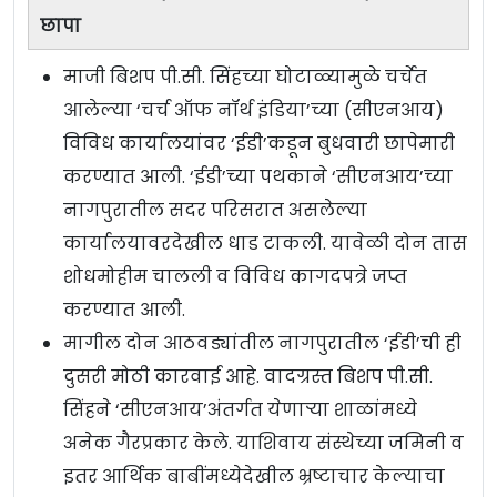
छापा
माजी बिशप पी.सी. सिंहच्या घोटाळ्यामुळे चर्चेत
आलेल्या ‘चर्च ऑफ नॉर्थ इंडिया’च्या (सीएनआय)
विविध कार्यालयांवर ‘ईडी’कडून बुधवारी छापेमारी
करण्यात आली. ‘ईडी’च्या पथकाने ‘सीएनआय’च्या
नागपुरातील सदर परिसरात असलेल्या
कार्यालयावरदेखील धाड टाकली. यावेळी दोन तास
शोधमोहीम चालली व विविध कागदपत्रे जप्त
करण्यात आली.
मागील दोन आठवड्यांतील नागपुरातील ‘ईडी’ची ही
दुसरी मोठी कारवाई आहे. वादग्रस्त बिशप पी.सी.
सिंहने ‘सीएनआय’अंतर्गत येणाऱ्या शाळांमध्ये
अनेक गैरप्रकार केले. याशिवाय संस्थेच्या जमिनी व
इतर आर्थिक बाबींमध्येदेखील भ्रष्टाचार केल्याचा