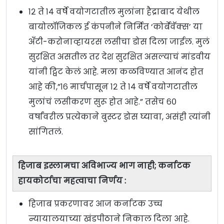
१२ ते १४ वर्षे वयोगटातील मुलांना हैद्राबाद येथील
बायोलॉजिकल ई कंपनीने निर्मित ‘कोर्बेवॅक्स’ या
अँटी-करोनाव्हायरस लसीचा डोस दिला जाईल. मुलं
सुरक्षित असतील तर देश सुरक्षित असल्याचं मांडवीय
यांनी ट्विट केलं आहे. मला कळविण्यात आनंद होत
आहे की,”१६ मार्चपासून १२ ते १४ वर्षे वयोगटातील
मुलांचं लसीकरण सुरू होत आहे.” तसेच ६०
वर्षांवरील प्रत्येकाने बुस्टर डोस घ्यावा, असंही त्यांनी
सांगितलं.
हिजाब इस्लामचा अविभाज्य भाग नाही; कर्नाटक
हायकोर्टाचा महत्वाचा निर्णय :
हिजाब प्रकरणावर आज कर्नाटक उच्च
न्यायालयाच्या खंडपीठाने निकाल दिला आहे.