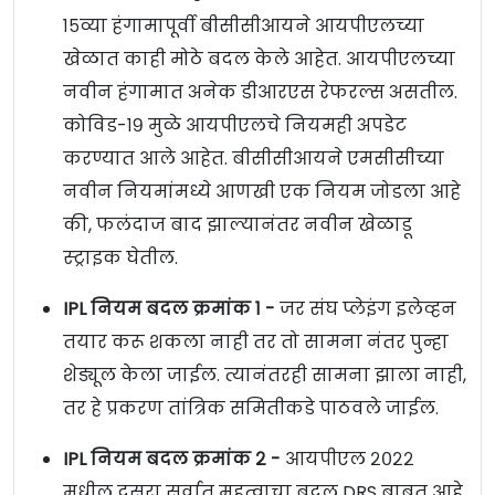
१५व्या हंगामापूर्वी बीसीसीआयने आयपीएलच्या
खेळात काही मोठे बदल केले आहेत. आयपीएलच्या
नवीन हंगामात अनेक डीआरएस रेफरल्स असतील.
कोविड-१९ मुळे आयपीएलचे नियमही अपडेट
करण्यात आले आहेत. बीसीसीआयने एमसीसीच्या
नवीन नियमांमध्ये आणखी एक नियम जोडला आहे
की, फलंदाज बाद झाल्यानंतर नवीन खेळाडू
स्ट्राइक घेतील.
IPL नियम बदल क्रमांक १ -
जर संघ प्लेइंग इलेव्हन
तयार करू शकला नाही तर तो सामना नंतर पुन्हा
शेड्यूल केला जाईल. त्यानंतरही सामना झाला नाही,
तर हे प्रकरण तांत्रिक समितीकडे पाठवले जाईल.
IPL नियम बदल क्रमांक २ -
आयपीएल २०२२
मधील दुसरा सर्वात महत्वाचा बदल DRS बाबत आहे.