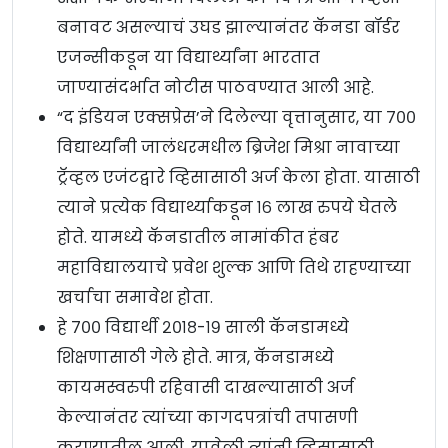
बनावट असल्याचं उघड झाल्यानंतर कॅनडा बॉर्डर
एजन्सीकडून या विद्यार्थ्यांना भारतात
जाण्यासंदर्भात नोटीस पाठवण्यात आली आहे.
“द इंडियन एक्सप्रेस’ने दिलेल्या वृत्तानुसार, या ७००
विद्यार्थ्यांनी जालंधरमधील ब्रिजेश मिश्रा नावाच्या
ट्रॅव्हल एजंटद्वारे व्हिसासाठी अर्ज केला होता. यासाठी
त्याने प्रत्येक विद्यार्थ्याकडून १६ लाख रुपये घेतले
होते. यामध्ये कॅनडातील नामांकीत हंबर
महाविद्यालयाचे प्रवेश शुल्क आणि तिथे राहण्याच्या
खर्चाचा समावेश होता.
हे ७०० विद्यार्थी २०१८-१९ साली कॅनडामध्ये
शिक्षणासाठी गेले होते. मात्र, कॅनडामध्ये
कायमस्वरुपी रहिवासी दाखल्यासाठी अर्ज
केल्यानंतर त्यांच्या कागदपत्रांची तपासणी
करण्यातील आली. यावेळी त्यांनी व्हिसासाठी