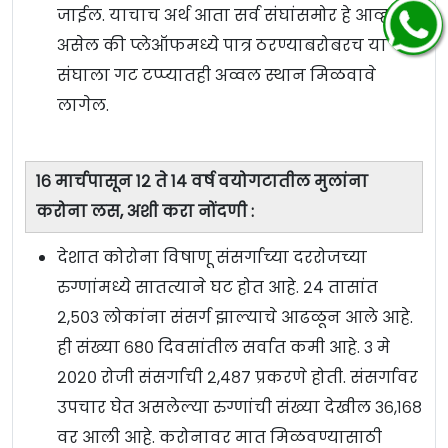
जाईल. याचाच अर्थ आता सर्व संघांसमोर हे आव्हान
असेल की प्लेऑफमध्ये पात्र ठरण्याबरोबरच या
संघाला गट टप्प्यातही अव्वल स्थान मिळवावे
लागेल.
१६ मार्चपासून १२ ते १४ वर्ष वयोगटातील मुलांना
करोना लस, अशी करा नोंदणी :
देशात कोरोना विषाणू संसर्गाच्या दररोजच्या
रुग्णांमध्ये सातत्याने घट होत आहे. २४ तासांत
२,५०३ लोकांना संसर्ग झाल्याचे आढळून आले आहे.
ही संख्या ६८० दिवसांतील सर्वात कमी आहे. ३ मे
२०२० रोजी संसर्गाची २,४८७ प्रकरणे होती. संसर्गावर
उपचार घेत असलेल्या रुग्णांची संख्या देखील ३६,१६८
वर आली आहे. करोनावर मात मिळवण्यासाठी