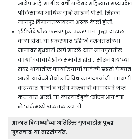
आरोप आहे. मागील वर्षी सप्टेंबर महिन्यात मध्यप्रदेश
पोलिसांच्या आर्थिक गुन्हे शाखेने पी.सी. सिंहला
नागपूर विमानतळावरून अटक केली होती.
‘ईडी’नेदेखील फसवणूक प्रकरणात गुन्हा दाखल
केला होता. या प्रकरणात ‘ईडी’ने देशभरातील ११
जागांवर बुधवारी छापे मारले. यात नागपुरातील
कार्यालयाचादेखील समावेश होता. ‘सीएनआय’च्या
सदर भागातील कार्यालयाची यावेळी झडती घेण्यात
आली. यावेळी तेथील विविध कागदपत्रांची तपासणी
करण्यात आली व बरीच महत्त्वाची कागदपत्रे जप्त
करण्यात आली. या कारवाईमुळे ‘सीएनआय’च्या
नेटवर्कमध्ये खळबळ उडाली.
शालांत विद्यार्थ्यांच्या अतिरिक्त गुणवाढीस पुन्हा
मुदतवाढ, या तारखेपर्यंत..