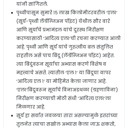
यांनी सांगितले.
पृथ्वीपासून सुमारे १५ लाख किलोमीटरवरील ‘एल१’
(सूर्य-पृथ्वी लॅग्रॅन्जिअन पॉइंट) येथील सौर वारे
आणि सूर्याचे प्रभामंडल यांचे दूरस्थ निरीक्षण
करण्यासाठी ‘आदित्य एल१’ची रचना करण्यात आली
आहे. पृथ्वी आणि सूर्य यांचे गुरुत्वीय बल संतुलित
राहतील असे पाच बिंदू (लॅग्रॅन्जिअन पॉइंट) आहेत.
त्या बिंदूंवरून सूर्याचा अभ्यास करणे विशेष व
महत्त्वाचे असते. त्यातील ‘एल १’ या बिंदूचा वापर
‘आदित्य एल १’ या मोहिमेत केला जाणार आहे.
‘एल१’बिंदूवरून सूर्याचे विनाअडथळा (ग्रहणाविना)
निरीक्षण करण्याची मोठी संधी ‘आदित्य एल१’ला
मिळणार आहे.
सूर्य हा सर्वात जवळचा तारा असल्यामुळे इतरांच्या
तुलनेत त्याचा सखोल अभ्यास केला जाऊ शकतो,