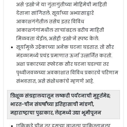
असे ‘इस्रो’ने या गुंतागुंतीच्या मोहिमेची माहिती
देताना सांगितले. सूर्याच्या अभ्यासाद्वारे
आकाशगंगेतील तसेच इतर विविध
आकाशगंगांमधील ताऱ्यांबद्दल बरीच माहिती
मिळवता येईल, असेही ‘इस्रो’ने स्पष्ट केले.
सूर्यामुळे उद्रेकाच्या अनेक घटना घडतात. तो सौर
मंडळामध्ये प्रचंड प्रमाणात ऊर्जा उत्सर्जित करतो.
अशा प्रकारच्या स्फोटक सौर घटना घडल्या तर
पृथ्वीजवळच्या अवकाशात विविध प्रकारचे परिणाम
संभवतात, असे संशोधकांचे म्हणणे आहे.
त्रिशूळ संग्रहालयातून लष्करी पर्यटनाची मुहूर्तमेढ;
भारत-चीन संघर्षांच्या इतिहासाची मांडणी,
महाराष्ट्राचा पुढाकार, लेहमध्ये उद्या भूमीपूजन
एकिकडे चीन तर दुसऱ्या बाजूला पाकिस्तानला