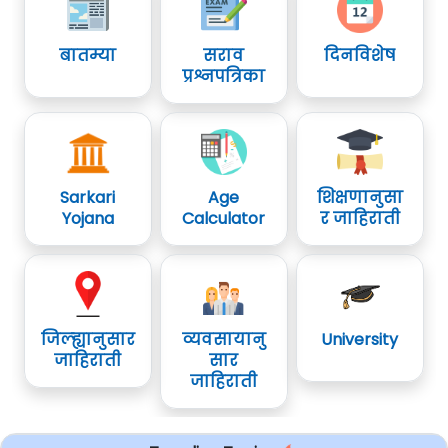
बातम्या
सराव
दिनविशेष
प्रश्नपत्रिका
Sarkari
Age
शिक्षणानुसा
Yojana
Calculator
र जाहिराती
जिल्ह्यानुसार
व्यवसायानु
University
जाहिराती
सार
जाहिराती