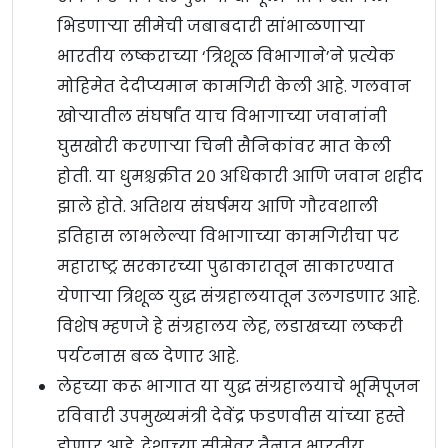
भिडणाऱ्या सीमेची जबाबदारी सांभाळणाऱ्या
भारतीय लष्कराच्या ‘त्रिशूळ विभागाने’ने प्रत्येक
मोहिमेत देदीप्यमान कामगिरी केली आहे. गलवान
खोऱ्यातील संघर्षांत याच विभागाच्या जवानांनी
घुसखोरी करणाऱ्या चिनी सैनिकांवर मात केली
होती. या धुमश्चक्रीत २० अधिकारी आणि जवान शहीद
झाले होते. अतिशय संघर्षमय आणि गौरवशाली
इतिहास लाभलेल्या विभागाच्या कामगिरीचा पट
महाराष्ट्र सरकारच्या पुढाकारातून साकारण्यात
येणाऱ्या त्रिशूळ युद्ध संग्रहालयातून उलगडणार आहे.
विशेष म्हणजे हे संग्रहालय लेह, लडाखच्या लष्करी
पर्यटनास बळ देणार आहे.
लेहच्या करू भागात या युद्ध संग्रहालयाचे भूमिपूजन
रविवारी उपमुख्यमंत्री देवेंद्र फडणवीस यांच्या हस्ते
होणार आहे. देशाच्या सीमेवर तैनात भारतीय