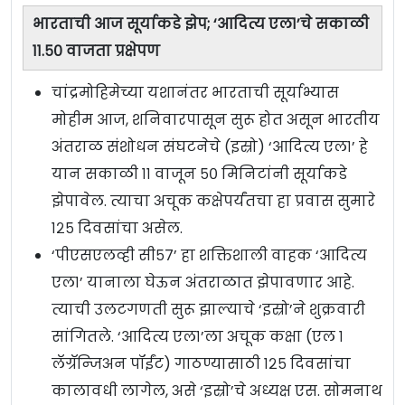
भारताची आज सूर्याकडे झेप; ‘आदित्य एल१’चे सकाळी
११.५० वाजता प्रक्षेपण
चांद्रमोहिमेच्या यशानंतर भारताची सूर्याभ्यास
मोहीम आज, शनिवारपासून सुरू होत असून भारतीय
अंतराळ संशोधन संघटनेचे (इस्रो) ‘आदित्य एल१’ हे
यान सकाळी ११ वाजून ५० मिनिटांनी सूर्याकडे
झेपावेल. त्याचा अचूक कक्षेपर्यंतचा हा प्रवास सुमारे
१२५ दिवसांचा असेल.
‘पीएसएलव्ही सी५७’ हा शक्तिशाली वाहक ‘आदित्य
एल१’ यानाला घेऊन अंतराळात झेपावणार आहे.
त्याची उलटगणती सुरू झाल्याचे ‘इस्रो’ने शुक्रवारी
सांगितले. ‘आदित्य एल१’ला अचूक कक्षा (एल १
लॅग्रॅन्जिअन पॉईंट) गाठण्यासाठी १२५ दिवसांचा
कालावधी लागेल, असे ‘इस्रो’चे अध्यक्ष एस. सोमनाथ