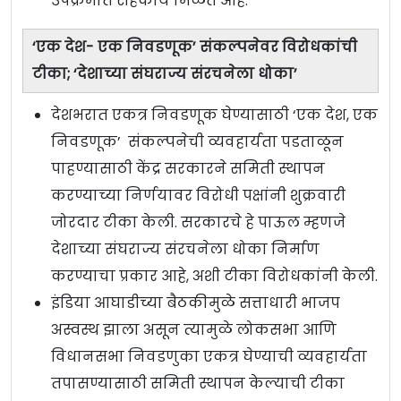
उपक्रमात सहकार्य मिळत आहे.
‘एक देश- एक निवडणूक’ संकल्पनेवर विरोधकांची
टीका; ‘देशाच्या संघराज्य संरचनेला धोका’
देशभरात एकत्र निवडणूक घेण्यासाठी ‘एक देश, एक
निवडणूक’ संकल्पनेची व्यवहार्यता पडताळून
पाहण्यासाठी केंद्र सरकारने समिती स्थापन
करण्याच्या निर्णयावर विरोधी पक्षांनी शुक्रवारी
जोरदार टीका केली. सरकारचे हे पाऊल म्हणजे
देशाच्या संघराज्य संरचनेला धोका निर्माण
करण्याचा प्रकार आहे, अशी टीका विरोधकांनी केली.
इंडिया आघाडीच्या बैठकीमुळे सत्ताधारी भाजप
अस्वस्थ झाला असून त्यामुळे लोकसभा आणि
विधानसभा निवडणुका एकत्र घेण्याची व्यवहार्यता
तपासण्यासाठी समिती स्थापन केल्याची टीका