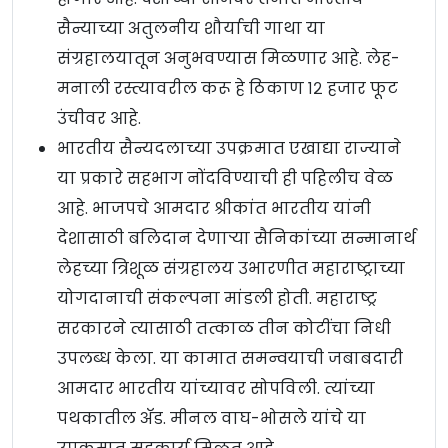
सैन्याच्या अतुलनीय शौर्याची गाथा या
संग्रहालयातून अनुभवण्यास मिळणार आहे. लेह-
मनाली रस्त्यावरील करू हे ठिकाण १२ हजार फूट
उंचीवर आहे.
भारतीय सैन्यदलाच्या उपक्रमात एखाद्या राज्याने
या प्रकारे सहभाग नोंदविण्याची ही पहिलीच वेळ
आहे. भाजपचे आमदार श्रीकांत भारतीय यांनी
देशासाठी बलिदान देणाऱ्या सैनिकांच्या सन्मानार्थ
लेहच्या त्रिशूळ संग्रहालय उभारणीत महाराष्ट्राच्या
योगदानाची संकल्पना मांडली होती. महाराष्ट्र
सरकारने त्यासाठी तत्काळ तीन कोटींचा निधी
उपलब्ध केला. या कामात समन्वयाची जबाबदारी
आमदार भारतीय यांच्यावर सोपविली. त्यांच्या
पथकातील अ‍ॅड. मीनल वाघ-भोसले यांचे या