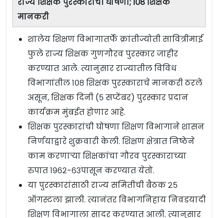
राज्य शिक्षक पुरस्कारांची घोषणा; 108 शिक्षक
मानकरी
शालेय शिक्षण विभागातर्फे क्रांतीज्योती सावित्रीमाई
फुले राज्य शिक्षक गुणगौरव पुरस्कार जाहीर
करण्यात आले. त्यानुसार राज्यातील विविध
विभागांतील १०८ शिक्षक पुरस्काराचे मानकरी ठरले
असून, शिक्षक दिनी (५ सप्टेंबर) पुरस्कार प्रदान
कार्यक्रम मुंबईत होणार आहे.
शिक्षक पुरस्कारांची घोषणा शिक्षण विभागाने शासन
निर्णयाद्वारे शुक्रवारी केली. शिक्षण क्षेत्रात निष्ठेने
काम करणाऱ्या शिक्षकांचा गौरव पुरस्काराच्या
रुपात १९६२-६३पासून करण्यात येतो.
या पुरस्कारांसाठी राज्य समितीची बैठक २५
ऑगस्टला झाली. त्यानंतर विभागनिहाय निवडयादी
शिक्षण विभागाला सादर करण्यात आली. त्यानुसार