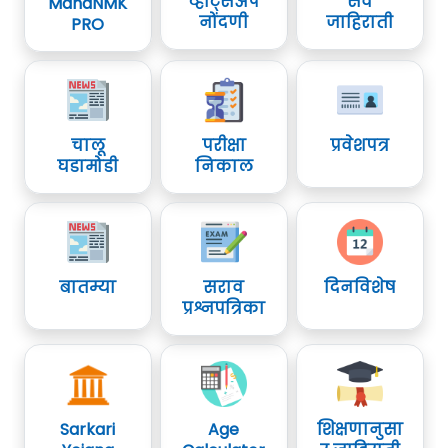
व्हॉट्सॲप
सर्व
MahaNMK
नोंदणी
जाहिराती
PRO
चालू
परीक्षा
प्रवेशपत्र
घडामोडी
निकाल
बातम्या
सराव
दिनविशेष
प्रश्नपत्रिका
Sarkari
Age
शिक्षणानुसा