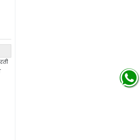
भरती
ा