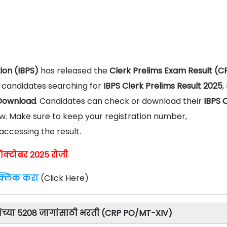
ion (IBPS)
has released the
Clerk Prelims Exam Result (C
or candidates searching for
IBPS Clerk Prelims Result 2025
,
 Download
. Candidates can check or download their
IBPS 
low. Make sure to keep your registration number,
ccessing the result.
क्टोबर 2025 रोजी
 क्लिक करा
(Click Here)
ांच्या 5208 जागांसाठी भरती (CRP PO/MT-XIV)