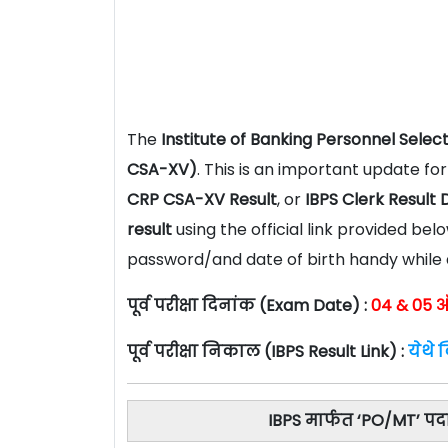
The
Institute of Banking Personnel Select
CSA-XV)
. This is an important update f
CRP CSA-XV Result
, or
IBPS Clerk Result
result
using the official link provided be
password/and date of birth handy while a
पूर्व परीक्षा दिनांक (Exam Date) :
04 & 05 ऑ
पूर्व परीक्षा निकाल (IBPS Result Link) :
येथे
IBPS मार्फत ‘PO/MT’ पद