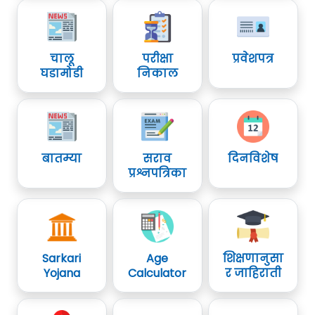
चालू
परीक्षा
प्रवेशपत्र
घडामोडी
निकाल
बातम्या
सराव
दिनविशेष
प्रश्नपत्रिका
Sarkari
Age
शिक्षणानुसा
Yojana
Calculator
र जाहिराती