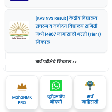
[KVS NVS Result] केंद्रीय विद्यालय
संघटन व नवोदय विद्यालय समिती
मध्ये 14967 जागांसाठी भरती (Tier I)
निकाल
सर्व परीक्षेचे निकाल >>
व्हॉट्सॲप
सर्व
MahaNMK
नोंदणी
जाहिराती
PRO