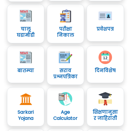
चालू
परीक्षा
प्रवेशपत्र
घडामोडी
निकाल
बातम्या
सराव
दिनविशेष
प्रश्नपत्रिका
Sarkari
Age
शिक्षणानुसा
Yojana
Calculator
र जाहिराती