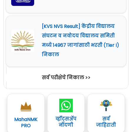
[KVS NVS Result] केंद्रीय विद्यालय
संघटन व नवोदय विद्यालय समिती
मध्ये 14967 जागांसाठी भरती (Tier I)
निकाल
सर्व परीक्षेचे निकाल >>
व्हॉट्सॲप
सर्व
MahaNMK
नोंदणी
जाहिराती
PRO