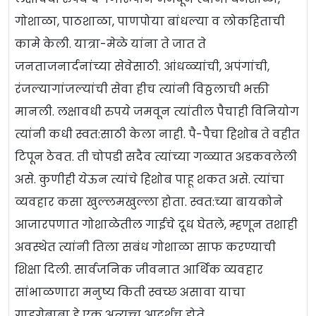
गोशाळा, पाठशाळा, पाणपोया बांधल्या व लोकहिताची
कामे केली. यात्रा-मेळे यांना ते जात ते
जनताजनार्दनांच्या सेवेसाठी. आंधळ्यांची, अपंगांची,
रंजल्यागांजल्यांची सेवा हीच त्यांनी विठ्ठलाची भक्ती
मानली. लक्षावधी रुपये जमवून त्यांतील पैचाही विनियोग
त्यांनी कधी स्वत:साठी केला नाही. पै-पैचा हिशोब ते वहीत
टिपून ठेवत. ती चोपडी सदैव त्यांच्या गळ्यात अडकवलेली
असे. कुणीही येऊन त्यांचे हिशोब पाहू शकत असे. त्यांचा
व्यवहार कसा खुल्लमखुल्ला होता. स्वत:च्या बायकोने
आजारपणात गोशाळेतील गाईचे दूध घेतले, म्हणून तशाही
अवस्थेत त्यांनी तिला सबंध गोशाळा साफ करण्याची
शिक्षा दिली. सार्वजनिक जीवनात आर्थिक व्यवहार
सांभाळणारा मनुष्य किती स्वच्छ असावा याचा
गाडगेबाबा हे एक अत्युच्च आदर्शच होते.