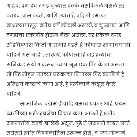
आहेच. पण हेच दगड चुन्यात पक्के बसविलेले असले तर
फारच त्रास पडतो, आणि त्यांतहि पहिली इमारत
बांधल्यापासून बरीच वर्षे लोटली असलीं, व चुन्याचा आणि
दगडांचा एकजीव होऊन गेला असला, तर एकेक दगड
सोडविण्यास किती मारामार पडते, हे कोणास सांगावयाला
पाहिजे असे नाही ; तात्पर्य, कोणत्याहि जड द्रव्यांचा
संनिकट संयोग करून त्यापासून एक पिंड केला असता
तो पिंड मोडून त्याच्या घटकांचा निराळा पिंड बनविणे हे
अतिशय कष्टाचे काम आहे, हे प्रत्येकाने कबूल केले
पाहिजे.
सामाजिक घडामोडींचाहि असाच प्रकार आहे, प्रथम
व्यक्तीच्या शरीररचनेचा विचार करा. आरंभी हे शरीर
समजातीय व्याचे झालेले असून, पुढे ते जसजसे वाढत जाते
तसतसे त्यांत विषमजातित्व उत्पन्न होते ; व ज्या मानाने