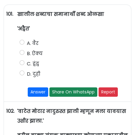
101.
खालील शब्दाचा समानार्थी शब्द ओळखा
'अद्वैत'
A. वैर
B. ऐक्य
C. द्वंद्व
D. दुही
Answer
Share On WhatsApp
Report
102.
'वाटेत मोटार नादुरुस्त झाली म्हणून मला यावयास
उशीर झाला.'