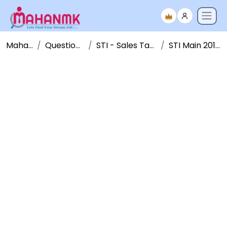
Maha NMK
Question Papers
STI - Sales Tax Inspector
STI Main 2012- Paper 1