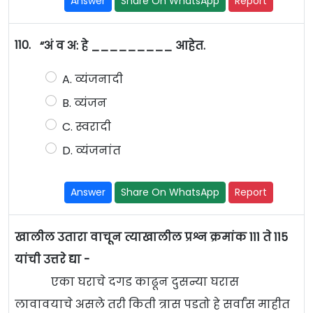
Answer
Share On WhatsApp
Report
110.
“अं व अ: हे _________ आहेत.
A. व्यंजनादी
B. व्यंजन
C. स्वरादी
D. व्यंजनांत
Answer
Share On WhatsApp
Report
खालील उतारा वाचून त्याखालील प्रश्न क्रमांक 111 ते 115
यांची उत्तरे द्या -
एका घराचे दगड काढून दुसन्या घरास
लावावयाचे असले तरी किती त्रास पडतो हे सर्वांस माहीत