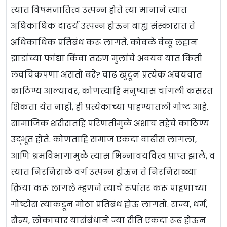
त्यात विषमजातित्व उत्पन्न होते त्या मानाने त्यात
अधिकाधिक दाढर्य उत्पन्न होऊन बाह्य संस्कारात ते
अधिकाधिक प्रतिबंध करू लागते. कोवळे वेळू लहान
झाडांच्या फांद्या किंवा तरुण मुलांचे अवयव यात किती
लवचिकपणा असतो बरे? वाढ खुटून प्रत्येक अवयवात
काठिण्य आल्यावर, कोणत्याहि मनुष्यास चांगली कसरत
शिकता येत नाही, ही प्रत्येकाच्या पाहण्यातली गोष्ट आहे.
सामाजिक शरीरातहि परिणतीमुळे अशाच तहेचे काठिण्य
उद्भूत होते. कोणताहि समाज एकदा वाढीस लागला,
आणि श्रमविभागामुळे त्यास भिन्नावयवित्व प्राप्त झाले, व
त्यात निरनिराळे वर्ग उत्पन्न होऊन ते निरनिराळ्या
क्रिया करू लागले म्हणजे त्याचे रूपांतर करू पाहणाच्या
गोष्टीस त्याकडून मोठा प्रतिबंध होऊ लागतो. राज्य, धर्म,
सैन्य, लोकाचार यासंबंधाने ज्या रीति एकदा रूढ होऊन