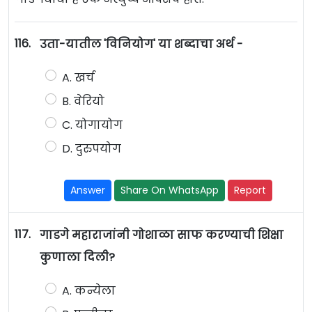
116.
उता-यातील 'विनियोग' या शब्दाचा अर्थ -
A. खर्च
B. वेरियो
C. योगायोग
D. दुरुपयोग
Answer
Share On WhatsApp
Report
117.
गाडगे महाराजांनी गोशाळा साफ करण्याची शिक्षा
कुणाला दिली?
A. कन्येला