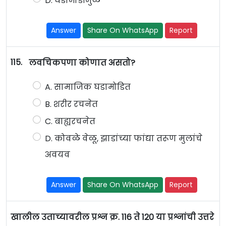
D. घडामोडीमुळे
Answer
Share On WhatsApp
Report
115.
लवचिकपणा कोणात असतो?
A. सामाजिक घडामोडित
B. शरीर रचनेत
C. बाह्यरचनेत
D. कोवळे वेळू, झाडांच्या फांद्या तरूण मुलांचे
अवयव
Answer
Share On WhatsApp
Report
खालील उताच्यावरील प्रश्न क्र. 116 ते 120 या प्रश्नांची उत्तरे