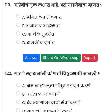
119.
गरिबीचे मूळ कशात आहे, असे गाडगेबाबा म्हणत ?
A. श्रीमंतांच्या शोषणात
B. अज्ञान व आळसात
C. आर्थिक सुबत्तेत
D. राजकीय वृत्तीत
Answer
Share On WhatsApp
Report
120.
गाडगे महाराजांनी कोणती विठ्ठलभक्ती मानली ?
A. समाजाला सुमार्गातून परावृत्त करणे
B. धर्मशाळा न बांधणे
C. रंजल्यागांजल्याची सेवा करणे
D. गावाची स्वच्छता न करणे