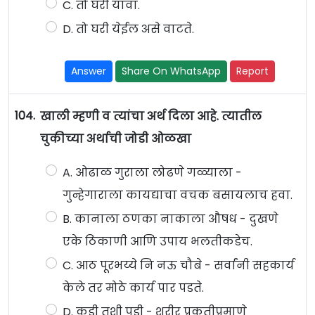
C. तो घरी यावा.
D. तो घरी येईल असे वाटते.
Answer
Share On WhatsApp
Report
104.
खाली म्हणी व त्यांचा अर्थ दिला आहे. त्यातील
चुकीच्या अर्थाची जोडी ओळखा
A. ओढाळ गुराला लोढणे गळ्याला -
गुन्हेगाराला कायद्याचा वचक बसायलाच हवा.
B. कानाला ठणका नाकाला औषध - दुखणे
एके ठिकाणी आणि उपाय भलतीकडेच.
C. आठ पूरभय्ये नि नऊ चौबे - सर्वांनी सहकार्य
केले तर मोठे कार्य पार पडते.
D. कुडी तशी पुडी - शरीर प्रकृतीप्रमाणे