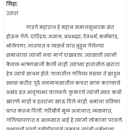
लिहा.
उतारा
गाडगे महाराज हे महान समाजसुधारक संत
होऊन गेले. दारिद्रय, अज्ञान, अंधश्रद्धा, देवधर्म, कर्मकांड,
भोळेपणा, जातपात व व्यसने यांत बुडून गेलेल्या
समाजाला त्यांनी नवा मार्ग दाखवला. त्यासाठी त्यांनी
केवळ भाषणबाजी केली नाही. त्यांच्या हातातील खराटा
हेच त्यांचे साधन होते. गावातील गलिच्छ वस्त्या ते झाडून
स्वच्छ करीत. पुढे जनमानसातील कचरा साफ करण्याचे
अखंड व्रत आयुष्यभर चालवले. फुकटचे त्यांनी स्वत: कधी
खाल्ले नाही व इतरांना खाऊ दिले नाही. श्रमांना प्रतिष्ठा
प्राप्त करून दिली. गरिबीचे मूळ अज्ञानात, व्यसनात,
गलिच्छपणात व आळसात आहे हे त्यांनी लोकांना पटवले.
लक्षावधी रुपये वर्गणीरूपाने जमवून त्यांनी धर्मशाळा,