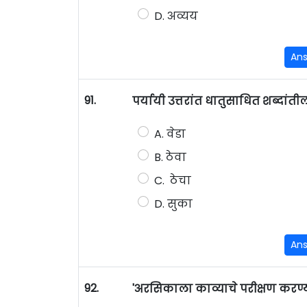
D. अव्यय
An
91.
पर्यायी उत्तरांत धातुसाधित शब्दां
A. वेडा
B. ठेवा
C. ठेचा
D. सुका
An
92.
'अरसिकाला काव्याचे परीक्षण करण्य