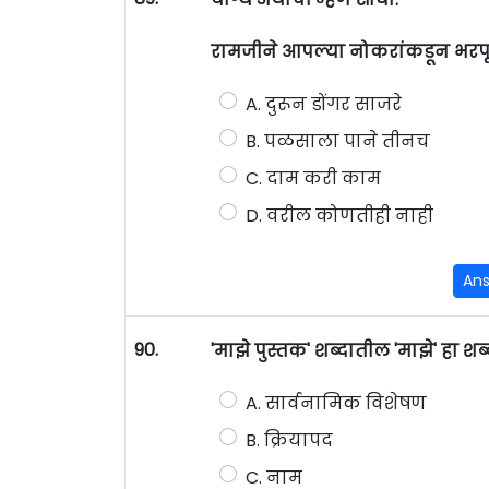
रामजीने आपल्या नोकरांकडून भरपू
A. दुरून डोंगर साजरे
B. पळसाला पाने तीनच
C. दाम करी काम
D. वरील कोणतीही नाही
An
90.
'माझे पुस्तक' शब्दातील 'माझे' ह
A. सार्वनामिक विशेषण
B. क्रियापद
C. नाम