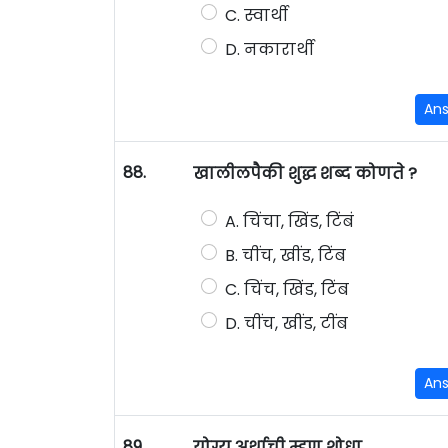
C. स्वार्थी
D. नकारार्थी
An
88.
खालीलपैकी शुद्ध शब्द कोणते ?
A. चिंचा, खिंड, टिंबं
B. चींच, खींड, टिंब
C. चिंच, खिंड, टिंब
D. चींच, खींड, टींब
An
89.
योग्य अर्थाची म्हण शोधा.