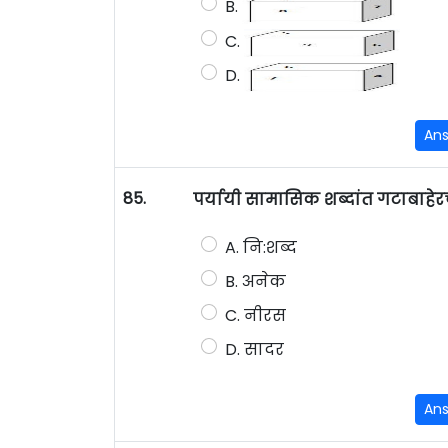
B.
C.
D.
An
85.
पर्यायी सामासिक शब्दांत गटाबाह
A. नि:शब्द
B. अनेक
C. नीरस
D. सादर
An