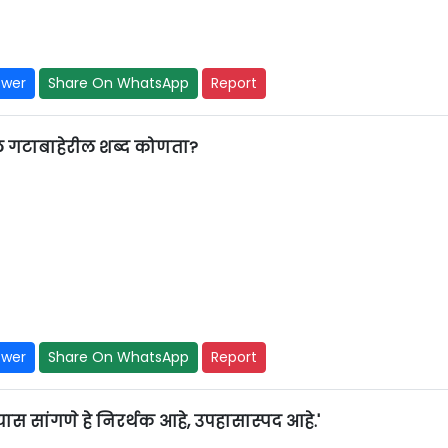
swer
Share On WhatsApp
Report
तील गटाबाहेरील शब्द कोणता?
swer
Share On WhatsApp
Report
ास सांगणे हे निरर्थक आहे, उपहासास्पद आहे.'