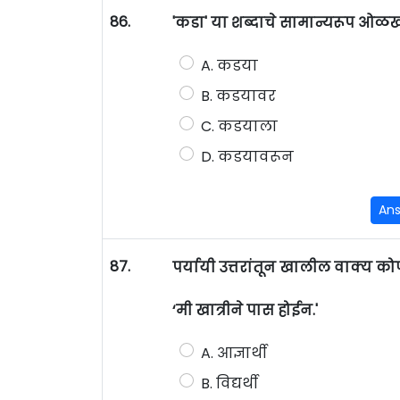
86.
'कडा' या शब्दाचे सामान्यरूप ओळख
A. कडया
B. कडयावर
C. कडयाला
D. कडयावरून
An
87.
पर्यायी उत्तरांतून खालील वाक्य कोण
‘मी खात्रीने पास होईन.'
A. आज्ञार्थी
B. विद्यर्थी