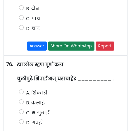
B. दोन
C. पाच
D. चार
Answer
Share On WhatsApp
Report
76.
खालील म्हण पूर्ण करा.
चुलीपुढे शिपाई अन् घराबाहेर _________ .
A. शिकारी
B. कसाई
C. भागुबाई
D. गवई