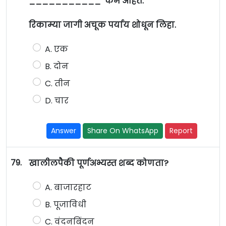
___________ कर्मे आहेत.
रिकाम्या जागी अचूक पर्याय शोधून लिहा.
A. एक
B. दोन
C. तीन
D. चार
Answer
Share On WhatsApp
Report
79.
खालीलपैकी पूर्णअभ्यस्त शब्द कोणता?
A. बाजारहाट
B. पूजाविधी
C. वंदनबिंदन