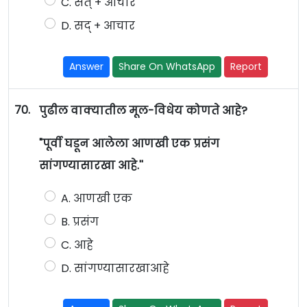
C. सत् + आचार
D. सद् + आचार
Answer
Share On WhatsApp
Report
70.
पुढील वाक्यातील मूल-विधेय कोणते आहे?
"पूर्वी घडून आलेला आणखी एक प्रसंग
सांगण्यासारखा आहे.''
A. आणखी एक
B. प्रसंग
C. आहे
D. सांगण्यासारखाआहे