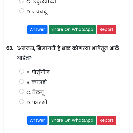
C. लेकुरवाळी
D. नववधू
Answer
Share On WhatsApp
Report
63.
'अननस, बिजागरी' हे शब्द कोणत्या भाषेतून आले
आहेत?
A. पोर्तुगीज
B. कानडी
C. तेलगू
D. फारसी
Answer
Share On WhatsApp
Report