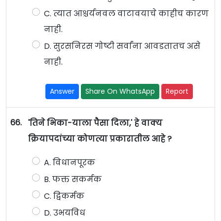
C. त्यात आश्चर्यनवल वाटावयाचे काहीच कारण
नाही.
D. सुरसनिरस गोष्टी सर्वांना आवडतातच असे
नाही.
Answer
Share On WhatsApp
Report
66.
'तिने भिका-याला पैसा दिला,' हे वाक्य
क्रियापदांच्या कोणत्या प्रकारातील आहे ?
A. विधानपूरक
B. फक्त सकर्मक
C. द्विकर्मक
D. उभयविध