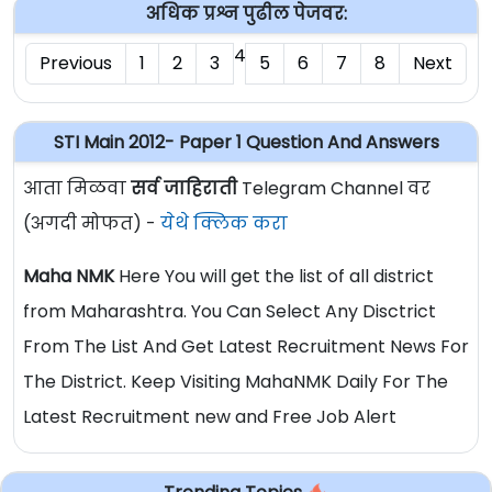
अधिक प्रश्न पुढील पेजवर:
4
Previous
1
2
3
5
6
7
8
Next
STI Main 2012- Paper 1 Question And Answers
आता मिळवा
सर्व जाहिराती
Telegram Channel वर
(अगदी मोफत) -
येथे क्लिक करा
Maha NMK
Here You will get the list of all district
from Maharashtra. You Can Select Any Disctrict
From The List And Get Latest Recruitment News For
The District. Keep Visiting MahaNMK Daily For The
Latest Recruitment new and Free Job Alert