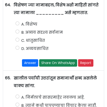
64.
विशेषण ज्या नामाबद्दल, विशेष अशी माहिती सांगते
त्या नामाला _________ असे म्हणतात.
A. विशेष्य
B. अव्यय सदृश्य सर्वनाम
C. धातुसाधित
D. अव्ययसाधित
Answer
Share On WhatsApp
Report
65.
खालील पर्यायी उत्तरांतून समानार्थी शब्द असलेले
वाक्य सांगा.
A. निर्मलाचे सासरमाहेर जवळच आहे.
B. त्याने कधी पापपुण्याचा विचार केला नाही.