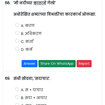
68.
'मी नदीच्या
काठाने
गेलो'
अधोरेखित शब्दाच्या विभक्तीचा कारकार्थ ओळखा.
A. करण
B. अधिकरण
C. कर्ता
D. कर्म
Answer
Share On WhatsApp
Report
69.
संधी सोडवा, 'सदाचार'.
A. स + दाचार
B. सदा + आचार