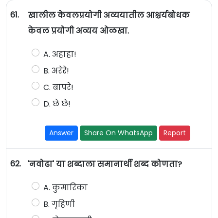
61.
खालील केवलप्रयोगी अव्ययातील आश्चर्यबोधक
केवल प्रयोगी अव्यय ओळखा.
A. अहाहा!
B. अरेरे!
C. बापरे!
D. छे छे!
Answer
Share On WhatsApp
Report
62.
'नवोढा' या शब्दाला समानार्थी शब्द कोणता?
A. कुमारिका
B. गृहिणी