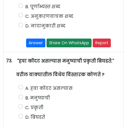
B. पूर्णाभ्यस्त शब्द
C. अनुकरणवाचक शब्द
D. नादानुकारी शब्द
Answer
Share On WhatsApp
Report
73.
"हवा कोंदट असल्यास मनुष्याची प्रकृती बिघडते.''
वरील वाक्यातील विधेय विस्तारक कोणते ?
A. हवा कोंदट असल्यास
B. मनुष्याची
C. प्रकृती
D. बिघडते