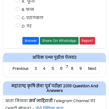
A. फूल
B. फळ
C. परागकण
D. गर
Answer
Share On WhatsApp
Report
अधिक प्रश्न पुढील पेजवर:
7
Previous
3
4
5
6
8
9
Next
महाराष्ट्र कृषि सेवा पूर्व परीक्षा २०१८ Question And
Answers
आता मिळवा
सर्व जाहिराती
Telegram Channel वर
(अगदी मोफत) -
येथे क्लिक करा