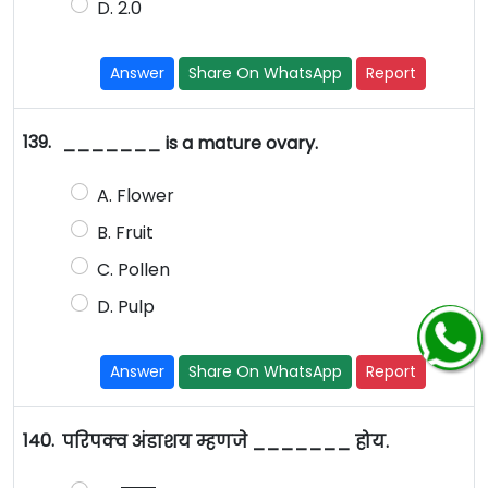
D. 2.0
Answer
Share On WhatsApp
Report
139.
_______ is a mature ovary.
A. Flower
B. Fruit
C. Pollen
D. Pulp
Answer
Share On WhatsApp
Report
140.
परिपक्व अंडाशय म्हणजे _______ होय.