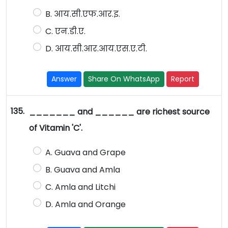
B. आय.सी.एफ.आर.इ.
C. एन.डी.ए.
D. आय.सी.आर.आय.एस.ए.टी.
Answer
Share On WhatsApp
Report
135.
_______ and ______ are richest source
of Vitamin 'C'.
A. Guava and Grape
B. Guava and Amla
C. Amla and Litchi
D. Amla and Orange