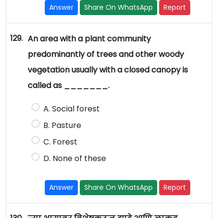
Answer
Share On WhatsApp
Report
129.
An area with a plant community
predominantly of trees and other woody
vegetation usually with a closed canopy is
called as _______.
A. Social forest
B. Pasture
C. Forest
D. None of these
Answer
Share On WhatsApp
Report