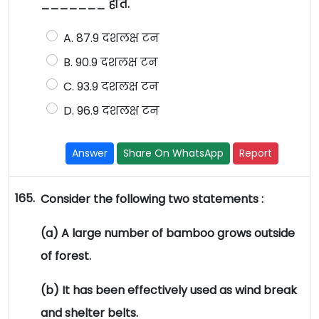
_______ होते.
A. 87.9 दशलक्ष टन
B. 90.9 दशलक्ष टन
C. 93.9 दशलक्ष टन
D. 96.9 दशलक्ष टन
Answer
Share On WhatsApp
Report
165.
Consider the following two statements :
(a) A large number of bamboo grows outside
of forest.
(b) It has been effectively used as wind break
and shelter belts.