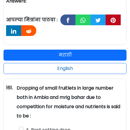
Answers:
आपल्या मित्रांना पाठवा :
मराठी
English
161.
Dropping of small fruitlets in large number
both in Ambia and mrig bahar due to
competition for moisture and nutrients is said
to be :
A. Post setting drop