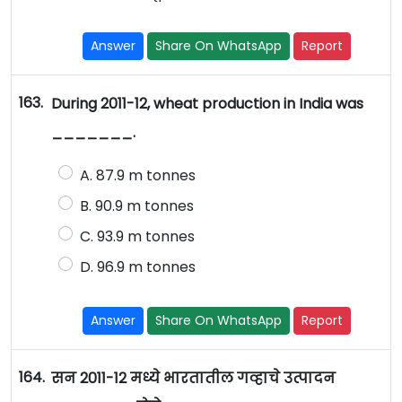
Answer
Share On WhatsApp
Report
163.
During 2011-12, wheat production in India was
_______.
A. 87.9 m tonnes
B. 90.9 m tonnes
C. 93.9 m tonnes
D. 96.9 m tonnes
Answer
Share On WhatsApp
Report
164.
सन 2011-12 मध्ये भारतातील गव्हाचे उत्पादन