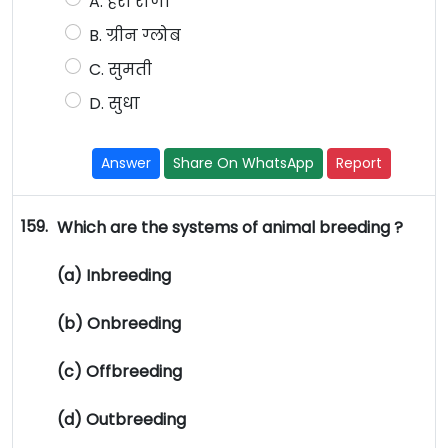
A. हरी राणी
B. ग्रीन ग्लोब
C. सुमती
D. सुधा
Answer
Share On WhatsApp
Report
159.
Which are the systems of animal breeding ?
(a) Inbreeding
(b) Onbreeding
(c) Offbreeding
(d) Outbreeding