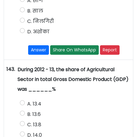
A. साग
B. साल
C. निलगिरी
D. अशोका
Answer
Share On WhatsApp
Report
143.
During 2012 - 13, the share of Agricultural
Sector in total Gross Domestic Product (GDP)
was ______%
A. 13.4
B. 13.6
C. 13.8
D. 14.0