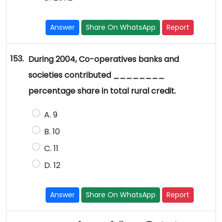
Answer
Share On WhatsApp
Report
153.
During 2004, Co-operatives banks and
societies contributed ________
percentage share in total rural credit.
A. 9
B. 10
C. 11
D. 12
Answer
Share On WhatsApp
Report