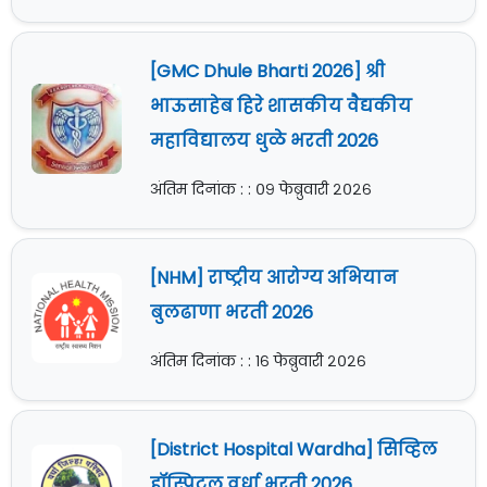
[GMC Dhule Bharti 2026] श्री
भाऊसाहेब हिरे शासकीय वैद्यकीय
महाविद्यालय धुळे भरती 2026
अंतिम दिनांक : : ०९ फेब्रुवारी २०२६
[NHM] राष्ट्रीय आरोग्य अभियान
बुलढाणा भरती 2026
अंतिम दिनांक : : १६ फेब्रुवारी २०२६
[District Hospital Wardha] सिव्हिल
हॉस्पिटल वर्धा भरती 2026