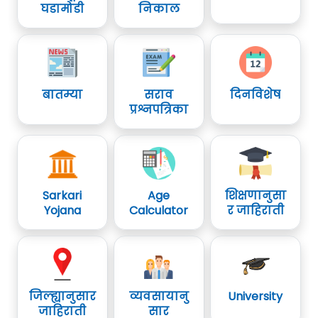
घडामोडी
निकाल
बातम्या
सराव
दिनविशेष
प्रश्नपत्रिका
Sarkari
Age
शिक्षणानुसा
Yojana
Calculator
र जाहिराती
जिल्ह्यानुसार
व्यवसायानु
University
जाहिराती
सार