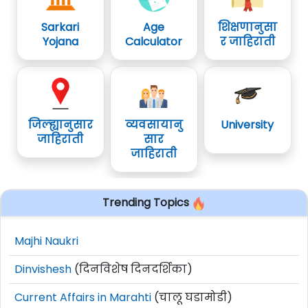
Sarkari
Age
शिक्षणानुसा
Yojana
Calculator
र जाहिराती
जिल्ह्यानुसार
व्यवसायानु
University
जाहिराती
सार
जाहिराती
Trending Topics
Majhi Naukri
Dinvishesh
(दिनविशेष दिनदर्शिका)
Current Affairs in Marahti
(चालू घडामोडी)