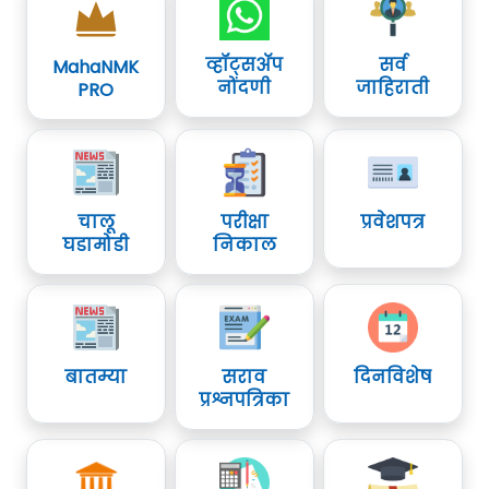
व्हॉट्सॲप
सर्व
MahaNMK
नोंदणी
जाहिराती
PRO
चालू
परीक्षा
प्रवेशपत्र
घडामोडी
निकाल
बातम्या
सराव
दिनविशेष
प्रश्नपत्रिका