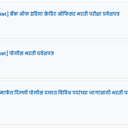
cket] बँक ऑफ इंडिया क्रेडिट ऑफिसर भरती परीक्षा प्रवेशपत्र
ket] पोलीस भरती प्रवेशपत्र
 मार्फत दिल्ली पोलीस दलात विविध पदांच्या जागांसाठी भरती परी