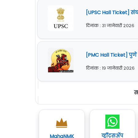
[UPSC Hall Ticket] संघ
दिनांक : ३१ जानेवारी २०२६
[PMC Hall Ticket] पुणे
दिनांक : १९ जानेवारी २०२६
सर
व्हॉट्सॲप
MahaNMK