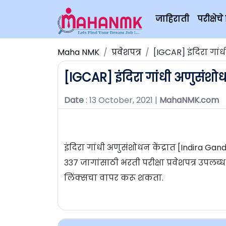
जाहिराती
परीक्षे
Maha NMK
प्रवेशपत्र
[IGCAR] इंदिरा गांधी
[IGCAR] इंदिरा गांधी अणुसंशोधन क
Date
: 13 October, 2021 |
MahaNMK.com
इंदिरा गांधी अणुसंशोधन केंद्रात [Indira G
३३७ जागांसाठी भरती परीक्षा प्रवेशपत्र उपलब
लिंक्सचा वापर करू शकता.