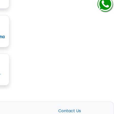
ana
y
Contact Us