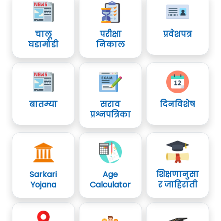
चालू
परीक्षा
प्रवेशपत्र
घडामोडी
निकाल
बातम्या
सराव
दिनविशेष
प्रश्नपत्रिका
Sarkari
Age
शिक्षणानुसा
Yojana
Calculator
र जाहिराती