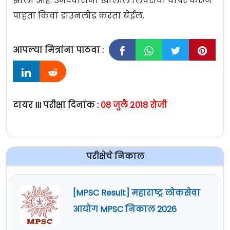
झाला आहे. उमेदवारांना खालील लिंक्सचा वापर करून
पाहता किवां डाउनलोड करता येईल.
आपल्या मित्रांना पाठवा :
टायर III परीक्षा दिनांक :
०८ जुलै २०१८ रोजी
परीक्षेचे निकाल
[MPSC Result] महाराष्ट्र लोकसेवा
आयोग MPSC निकाल 2026