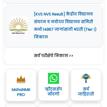
[KVS NVS Result] केंद्रीय विद्यालय
संघटन व नवोदय विद्यालय समिती
मध्ये 14967 जागांसाठी भरती (Tier I)
निकाल
सर्व परीक्षेचे निकाल >>
व्हॉट्सॲप
सर्व
MahaNMK
नोंदणी
जाहिराती
PRO