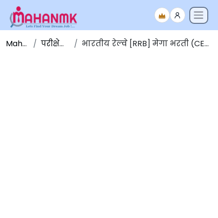
Maha NMK
परीक्षेचे निकाल
भारतीय रेल्वे [RRB] मेगा भरती (CEN) No.०३/२०१८ परीक्षा निकाल