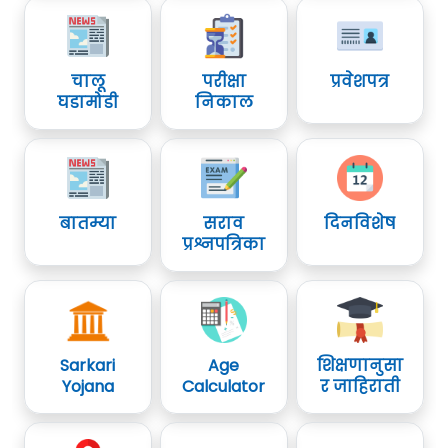
चालू
परीक्षा
प्रवेशपत्र
घडामोडी
निकाल
बातम्या
सराव
दिनविशेष
प्रश्नपत्रिका
Sarkari
Age
शिक्षणानुसा
Yojana
Calculator
र जाहिराती