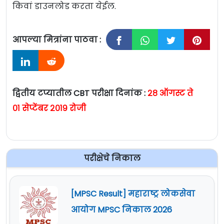
किवां डाउनलोड करता येईल.
आपल्या मित्रांना पाठवा :
द्वितीय टप्यातील CBT परीक्षा दिनांक :
२८ ऑगस्ट ते
०१ सेप्टेंबर २०१९ रोजी
परीक्षेचे निकाल
[MPSC Result] महाराष्ट्र लोकसेवा
आयोग MPSC निकाल 2026