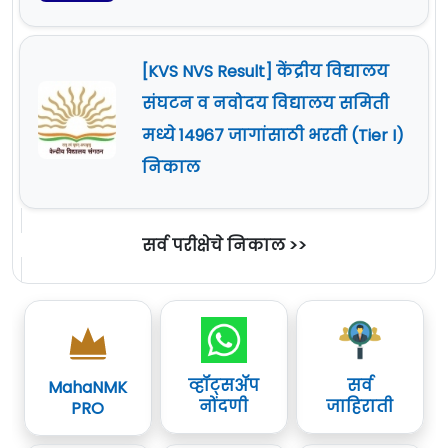
[KVS NVS Result] केंद्रीय विद्यालय
संघटन व नवोदय विद्यालय समिती
मध्ये 14967 जागांसाठी भरती (Tier I)
निकाल
सर्व परीक्षेचे निकाल >>
व्हॉट्सॲप
सर्व
MahaNMK
नोंदणी
जाहिराती
PRO