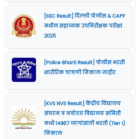
[SSC Result] दिल्ली पोलीस & CAPF
मधील सहाय्यक उपनिरीक्षक परीक्षा
2025
[Police Bharti Result] पोलीस भरती
शारीरिक चाचणी निकाल जाहीर
[KVS NVS Result] केंद्रीय विद्यालय
संघटन व नवोदय विद्यालय समिती
मध्ये 14967 जागांसाठी भरती (Tier I)
निकाल