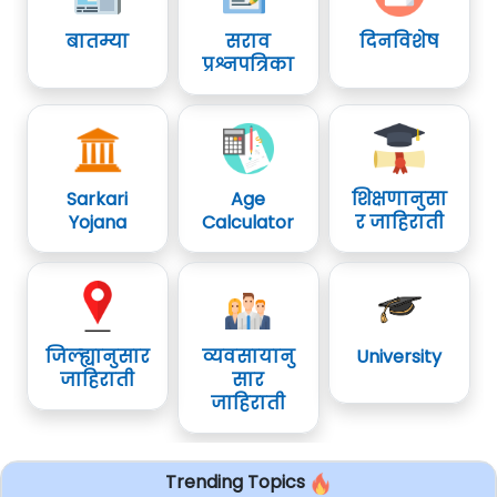
बातम्या
सराव
दिनविशेष
प्रश्नपत्रिका
Sarkari
Age
शिक्षणानुसा
Yojana
Calculator
र जाहिराती
जिल्ह्यानुसार
व्यवसायानु
University
जाहिराती
सार
जाहिराती
Trending Topics