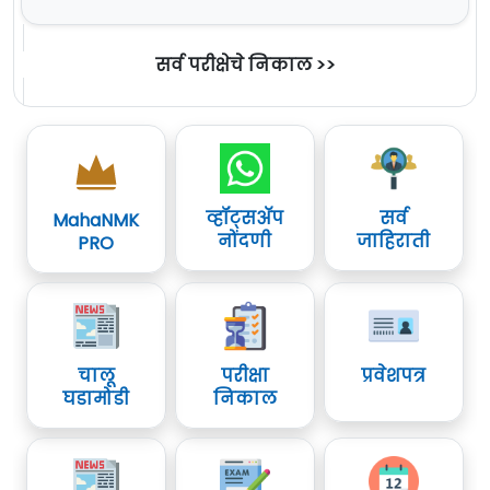
सर्व परीक्षेचे निकाल >>
व्हॉट्सॲप
सर्व
MahaNMK
नोंदणी
जाहिराती
PRO
चालू
परीक्षा
प्रवेशपत्र
घडामोडी
निकाल