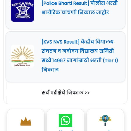
[Police Bharti Result] पोलीस भरती
शारीरिक चाचणी निकाल जाहीर
[KVS NVS Result] केंद्रीय विद्यालय
संघटन व नवोदय विद्यालय समिती
मध्ये 14967 जागांसाठी भरती (Tier I)
निकाल
सर्व परीक्षेचे निकाल >>