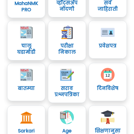
व्हॉट्सॲप
सर्व
MahaNMK
नोंदणी
जाहिराती
PRO
चालू
परीक्षा
प्रवेशपत्र
घडामोडी
निकाल
बातम्या
सराव
दिनविशेष
प्रश्नपत्रिका
Sarkari
Age
शिक्षणानुसा