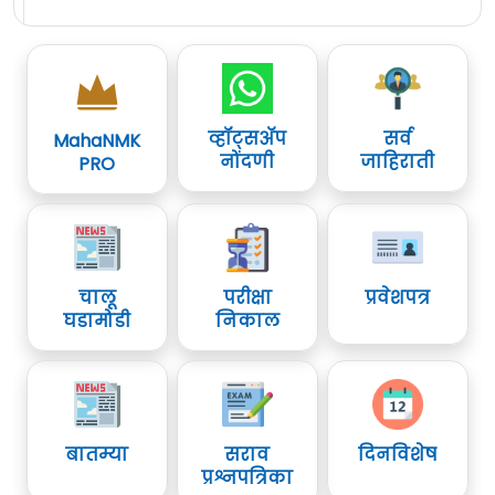
व्हॉट्सॲप
सर्व
MahaNMK
नोंदणी
जाहिराती
PRO
चालू
परीक्षा
प्रवेशपत्र
घडामोडी
निकाल
बातम्या
सराव
दिनविशेष
प्रश्नपत्रिका