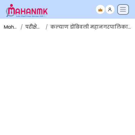
Maha NMK
परीक्षेचे निकाल
कल्याण डोंबिवली महानगरपालिका [KDMC] मुलाखत निवड यादी