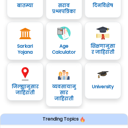
बातम्या
सराव
दिनविशेष
प्रश्नपत्रिका
Sarkari
Age
शिक्षणानुसा
Yojana
Calculator
र जाहिराती
जिल्ह्यानुसार
व्यवसायानु
University
जाहिराती
सार
जाहिराती
Trending Topics