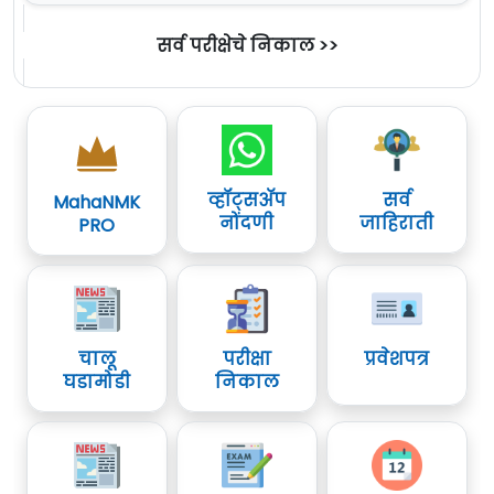
सर्व परीक्षेचे निकाल >>
व्हॉट्सॲप
सर्व
MahaNMK
नोंदणी
जाहिराती
PRO
चालू
परीक्षा
प्रवेशपत्र
घडामोडी
निकाल