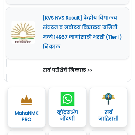
[KVS NVS Result] केंद्रीय विद्यालय
संघटन व नवोदय विद्यालय समिती
मध्ये 14967 जागांसाठी भरती (Tier I)
निकाल
सर्व परीक्षेचे निकाल >>
व्हॉट्सॲप
सर्व
MahaNMK
नोंदणी
जाहिराती
PRO