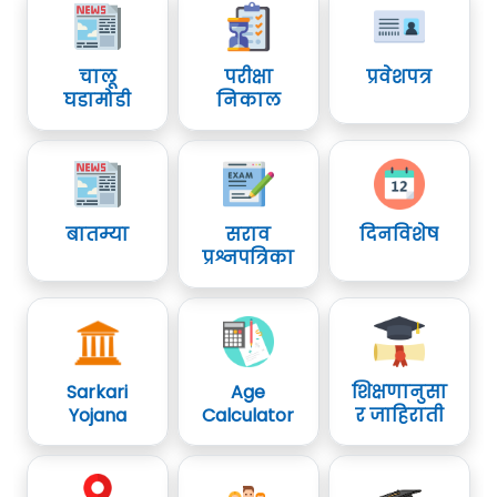
चालू
परीक्षा
प्रवेशपत्र
घडामोडी
निकाल
बातम्या
सराव
दिनविशेष
प्रश्नपत्रिका
Sarkari
Age
शिक्षणानुसा
Yojana
Calculator
र जाहिराती