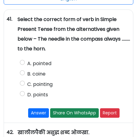
41.
Select the correct form of verb in Simple
Present Tense from the alternatives given
below – The needle in the compass always ………
to the horn.
A. pointed
B. coine
C. pointing
D. points
Answer
Share On WhatsApp
Report
42.
खालीलपैकी अशुद्ध शब्द ओळखा.