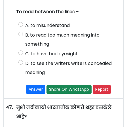
To read between the lines –
A. to misunderstand
B. to read too much meaning into
something
C. to have bad eyesight
D. to see the writers writers concealed
meaning
Answer
Share On WhatsApp
Report
47.
मुशी नदीकाठी भारतातील कोणते शहर वसलेले
आहे?