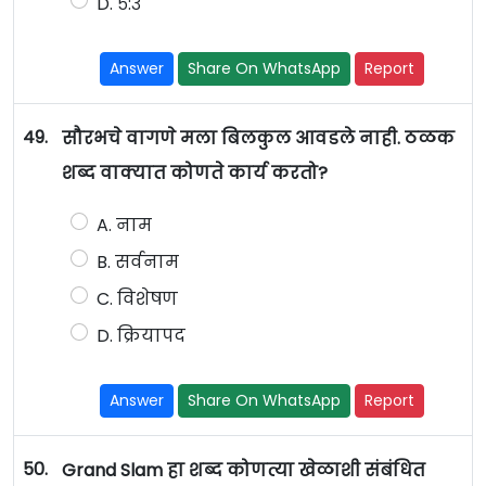
D. ५:३
Answer
Share On WhatsApp
Report
49.
सौरभचे वागणे मला बिलकुल आवडले नाही. ठळक
शब्द वाक्यात कोणते कार्य करतो?
A. नाम
B. सर्वनाम
C. विशेषण
D. क्रियापद
Answer
Share On WhatsApp
Report
50.
Grand Slam हा शब्द कोणत्या खेळाशी संबंधित