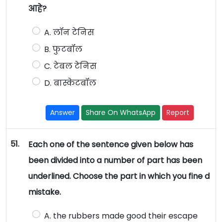
आहे?
A. लॉन टेनिस
B. फुटबॉल
C. टेबल टेनिस
D. बास्केटबॉल
Answer
Share On WhatsApp
Report
51.
Each one of the sentence given below has
been divided into a number of part has been
underlined. Choose the part in which you fine d
mistake.
A. the rubbers made good their escape