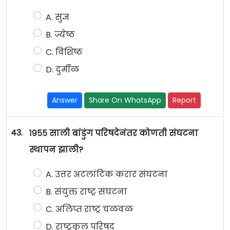
A. सुज्ञ
B. ज्येष्ठ
C. विशिष्ठ
D. दुर्मीळ
Answer
Share On WhatsApp
Report
43.
१९५५ साली बांडुंग परिषदेनंतर कोणती संघटना
स्थापन झाली?
A. उत्तर अटलांटिक करार संघटना
B. संयुक्त राष्ट्र संघटना
C. अलिप्त राष्ट्र चळवळ
D. राष्ट्रकुल परिषद