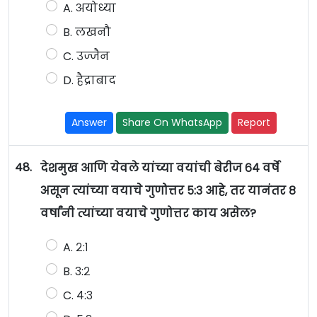
A. अयोध्या
B. लखनौ
C. उज्जैन
D. हैद्राबाद
Answer
Share On WhatsApp
Report
48.
देशमुख आणि येवले यांच्या वयांची बेरीज ६४ वर्षे
असून त्यांच्या वयाचे गुणोत्तर ५:३ आहे, तर यानंतर ८
वर्षांनी त्यांच्या वयाचे गुणोत्तर काय असेल?
A. २:१
B. ३:२
C. ४:३