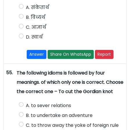
A. संकेतार्थ
B. विध्यर्थ
C. आज्ञार्थ
D. स्वार्थ
Answer
Share On WhatsApp
Report
55.
The following idioms is followed by four
meanings. of which only one is correct. Choose
the correct one – To cut the Gordian knot
A. to sever relations
B. to undertake an adventure
C. to throw away the yoke of foreign rule