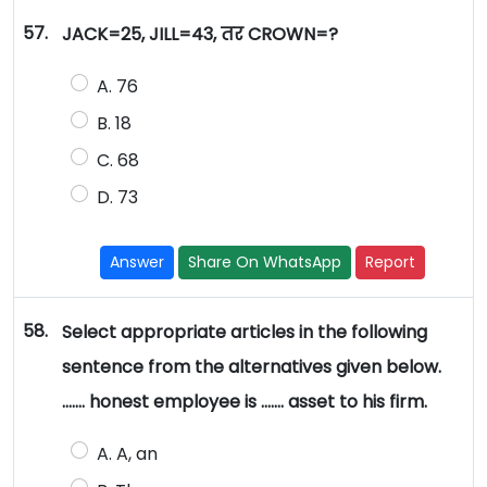
57.
JACK=25, JILL=43, तर CROWN=?
A. 76
B. 18
C. 68
D. 73
Answer
Share On WhatsApp
Report
58.
Select appropriate articles in the following
sentence from the alternatives given below.
……. honest employee is ……. asset to his firm.
A. A, an