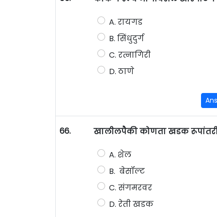
A. रायगड
B. सिंधुदुर्ग
C. रत्नागिरी
D. ठाणे
An
66.
खालीलपैकी कोणता खडक रूपांतर
A. शेल
B. बेसॉल्ट
C. संगमरवर
D. रेती खडक