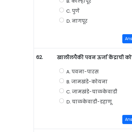
B. कोल्हापूर
C. पुणे
D. नागपूर
An
62.
खालीलपैकी पवन ऊर्जा केंद्राची क
A. पवना-पारस
B. जामखंडे-कोयना
C. जामखंडे-चाळकेवाडी
D. चाळकेवाडी-डहाणू
An