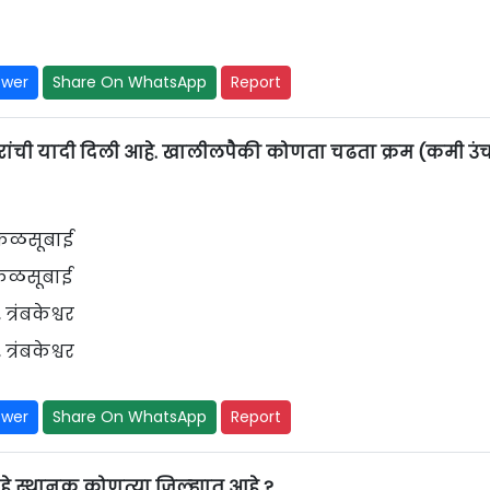
swer
Share On WhatsApp
Report
खरांची यादी दिली आहे. खालीलपैकी कोणता चढता क्रम (कमी उंच
वर, कळसूबाई
र, कळसूबाई
त्रंबकेश्वर
त्रंबकेश्वर
swer
Share On WhatsApp
Report
हे स्थानक कोणत्या जिल्ह्यात आहे ?