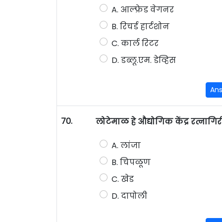
A. आल्फ्रेड वेगनर
B. रिचर्ड हार्टशोन
C. कार्ल रिटर
D. डब्लू.एम. डेव्हिस
An
70.
लोटेमाळ हे औद्योगिक केंद्र रत्नागि
A. लांजा
B. चिपळूण
C. खेड
D. दापोली