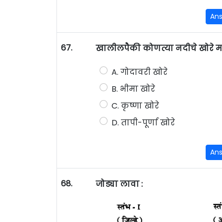
An
67.
खालीलपैकी कोणत्या नदीचे खोरे महार
A. गोदावरी खोरे
B. भीमा खोरे
C. कृष्णा खोरे
D. तापी-पूर्णा खोरे
An
68.
जोड्या लावा :