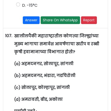
D. -15°C
Answer
Share On WhatsApp
Report
107.
खालीलपैकी महाराष्ट्रातील कोणत्या जिल्ह्यांच्या
मुख्य भागाचा समावेश आवर्षणाचा खरीप व रब्बी
कृषी हवामानाच्या विभागात होतो?
(a) अहमदनगर, सोलापूर, सांगली
(b) अहमदनगर, भंडारा, गडचिरोली
(c) सोलापूर, कोल्हापूर, सांगली
(d) अमरावती, बीड, अकोला