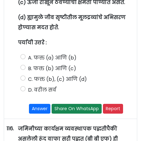
(c) ऊर्जा राखून ठेवण्याची क्षमता पाण्यात असते.
(d) ह्यामुळे जीव सृष्टीतील मूलद्रव्यांचे अभिसरण
होण्यास मदत होते.
पर्यायी उत्तरे :
A. फक्त (a) आणि (b)
B. फक्त (b) आणि (c)
C. फक्त (b), (c) आणि (d)
D. वरील सर्व
Answer
Share On WhatsApp
Report
116.
जमिनीच्या कार्यक्षम व्यवस्थापक पद्धतीपैकी
असलेली रूंद वाफा सरी पद्धत (बी बी एफ) ही