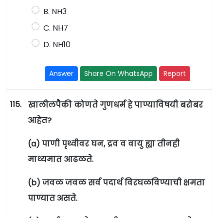
B. NH3
C. NH7
D. NH10
Answer
Share On WhatsApp
Report
115.
खालीलपैकी कोणते गुणधर्म हे पाण्याविषयी बरोबर
आहेत?
(a) पाणी पृथ्वीवर घन, द्रव व वायु ह्या तीनही
माध्यमात आढळते.
(b) जवळ जवळ सर्व पदार्थ विरघळविण्याची क्षमता
पाण्यात असते.