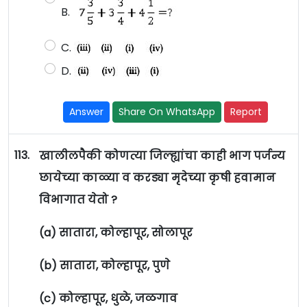
B.
C.
D.
Answer
Share On WhatsApp
Report
113.
खालीलपैकी कोणत्या जिल्ह्यांचा काही भाग पर्जन्य
छायेच्या काळ्या व करड्या मृदेच्या कृषी हवामान
विभागात येतो ?
(a) सातारा, कोल्हापूर, सोलापूर
(b) सातारा, कोल्हापूर, पुणे
(c) कोल्हापूर, धुळे, जळगाव