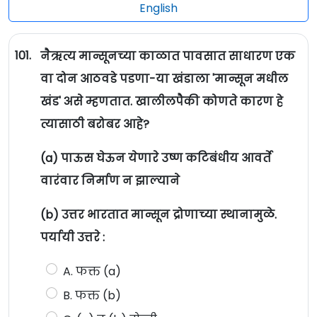
English
101.
नैऋत्य मान्सूनच्या काळात पावसात साधारण एक
वा दोन आठवडे पडणा-या खंडाला 'मान्सून मधील
खंड' असे म्हणतात. खालीलपैकी कोणते कारण हे
त्यासाठी बरोबर आहे?
(a) पाऊस घेऊन येणारे उष्ण कटिबंधीय आवर्ते
वारंवार निर्माण न झाल्याने
(b) उत्तर भारतात मान्सून द्रोणाच्या स्थानामुळे.
पर्यायी उत्तरे :
A. फक्त (a)
B. फक्त (b)