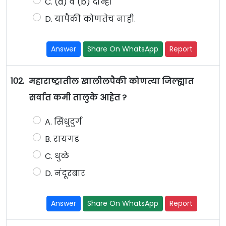
C. (a) व (b) दोन्ही
D. यापैकी कोणतेच नाही.
Answer
Share On WhatsApp
Report
102.
महाराष्ट्रातील खालीलपैकी कोणत्या जिल्ह्यात
सर्वात कमी तालुके आहेत ?
A. सिंधुदुर्ग
B. रायगड
C. धुळे
D. नंदूरबार
Answer
Share On WhatsApp
Report