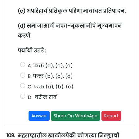
(c) अपरिहार्य प्रतिकूल परिणामांबाबत प्रतिपादन.
(d) समाजासाठी नफा-नूकसानीचे मूल्यमापन
करणे.
पर्यायी उत्तरे :
A. फक्त (a), (c), (d)
B. फक्त (b), (c), (d)
C. फक्त (a), (b), (c)
D. वरील सर्व
Answer
Share On WhatsApp
Report
109.
महराष्ट्रातील खालीलपैकी कोणत्या जिल्ह्याची