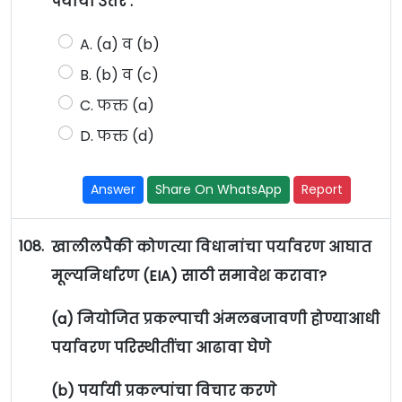
पर्यायी उत्तरे :
A. (a) व (b)
B. (b) व (c)
C. फक्त (a)
D. फक्त (d)
Answer
Share On WhatsApp
Report
108.
खालीलपैकी कोणत्या विधानांचा पर्यावरण आघात
मूल्यनिर्धारण (EIA) साठी समावेश करावा?
(a) नियोजित प्रकल्पाची अंमलबजावणी होण्याआधी
पर्यावरण परिस्थीतींचा आढावा घेणे
(b) पर्यायी प्रकल्पांचा विचार करणे