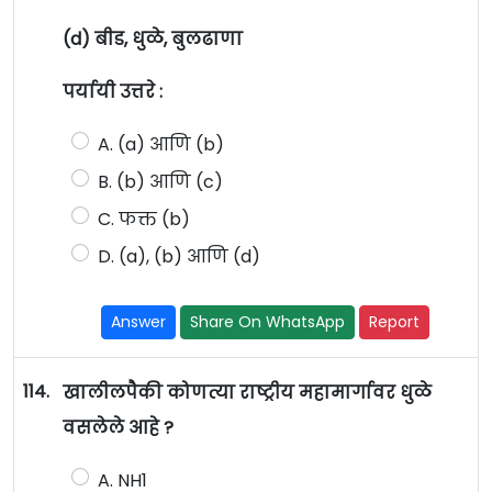
(d) बीड, धुळे, बुलढाणा
पर्यायी उत्तरे :
A. (a) आणि (b)
B. (b) आणि (c)
C. फक्त (b)
D. (a), (b) आणि (d)
Answer
Share On WhatsApp
Report
114.
खालीलपैकी कोणत्या राष्ट्रीय महामार्गावर धुळे
वसलेले आहे ?
A. NH1