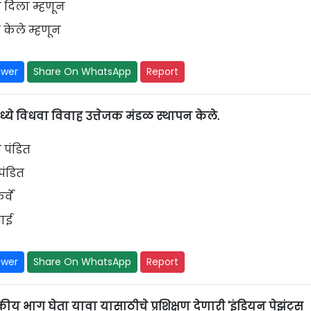
रय दिला म्हणून
केले म्हणून
swer
Share On WhatsApp
Report
 विधवा विवाह उत्तेजक मंडळ स्थापन केले.
ी पंडित
 पंडित
्वे
बाई
swer
Share On WhatsApp
Report
भाग घेता यावा यासाठीचे प्रशिक्षण देणारी 'इंडियन पेझंट्स