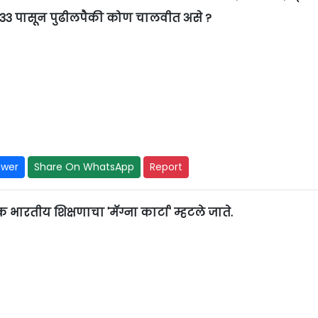
थे 1933 पासून पुढीलपैकी कोण चालवीत असे ?
swer
Share On WhatsApp
Report
 शिक्षणाचा 'मॅग्ना कार्टा' म्हटले जाते.