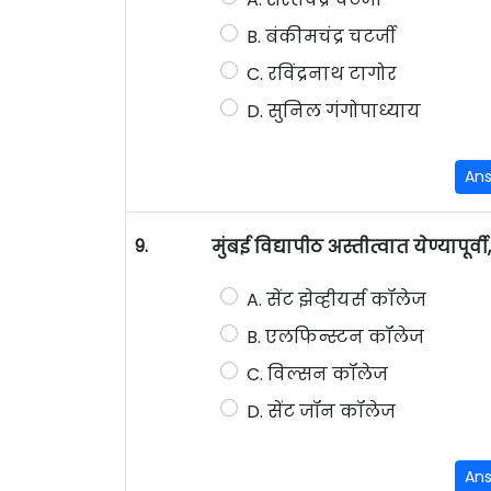
B. बंकीमचंद्र चटर्जी
C. रविंद्रनाथ टागोर
D. सुनिल गंगोपाध्याय
An
9.
मुंबई विद्यापीठ अस्तीत्वात येण्यापू
A. सेंट झेव्हीयर्स कॉलेज
B. एलफिन्स्टन कॉलेज
C. विल्सन कॉलेज
D. सेंट जॉन कॉलेज
An