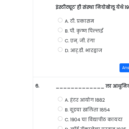
इंस्टीट्यूट' ही संस्था निदोबोलू ये
A. टी. प्रकासम
B. पी. कृष्ण पिल्लई
C. एन्. जी. रंगा
D. आर्.डी. भारद्वाज
An
6.
_____________ ला आधुनिक भारतीय
A. हंटर आयोग 1882
B. वूडचा खलिता 1854
C. 1904 चा विद्यापीठ कायदा