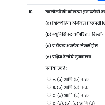
10.
खालीलपैकी कोणत्या इमारतींची रचना
(a) व्हिक्टोरिया टर्मिनस (छत्रपती
(b) म्यूनिसिपल कॉर्पोरेशन बिल्डींग
(c) द रॉयल अलफ्रेड सेलर्स होम
(d) पश्चिम रेल्वेचे मुख्यालय
पर्यायी उत्तरे :
A. (a) आणि (b) फक्त
B. (b) आणि (d) फक्त
C. (a) आणि (c) फक्त
D. (a), (b), (c) आणि (d)