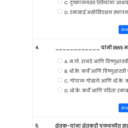
C. दुष्काळग्रस्त स्त्रियांना आश्
D. रमाबाई असोसिएशन स्थापन 
An
4.
____________ यांनी 1865 मध्ये
A. म.गो. रानडे आणि विष्णुशास्त्र
B. धों.के. कर्वे आणि विष्णुशास्त्री
C. गोपाळ गोखले आणि धों.के. कर
D. धों.के. कर्वे आणि पंडिता रमा
An
5.
शेतक-यांना शेतकरी चळवळीत सक्रीय 