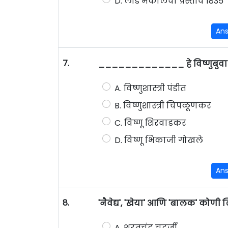
D. लॉर्ड मॅकालेचा प्रस्ताव 1835
An
7.
_____________ हे विष्णुबुवा ब
A. विष्णुशास्त्री पंडीत
B. विष्णुशास्त्री चिपळूणकर
C. विष्णू शिरवाडकर
D. विष्णू भिकाजी गोखले
An
8.
'नैवेद्य', 'खेया' आणि 'बालक' कोणी
A. शरतचंद्र चटर्जी