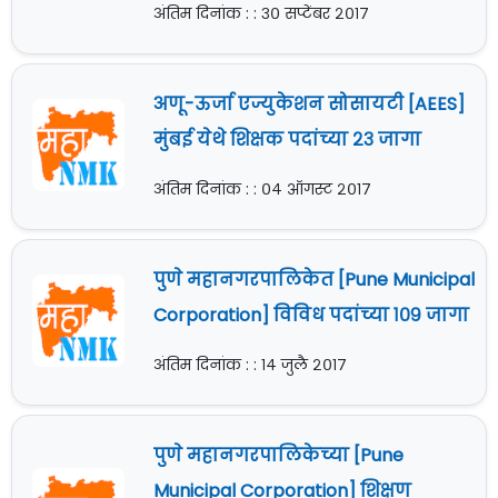
अंतिम दिनांक : : ३० सप्टेंबर २०१७
अणू-ऊर्जा एज्युकेशन सोसायटी [AEES]
मुंबई येथे शिक्षक पदांच्या २३ जागा
अंतिम दिनांक : : ०४ ऑगस्ट २०१७
पुणे महानगरपालिकेत [Pune Municipal
Corporation] विविध पदांच्या १०९ जागा
अंतिम दिनांक : : १४ जुलै २०१७
पुणे महानगरपालिकेच्या [Pune
Municipal Corporation] शिक्षण