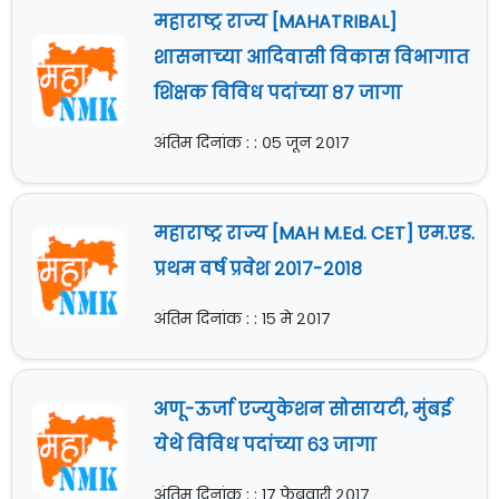
महाराष्ट्र राज्य [MAHATRIBAL]
शासनाच्या आदिवासी विकास विभागात
शिक्षक विविध पदांच्या ८७ जागा
अंतिम दिनांक : : ०५ जून २०१७
महाराष्ट्र राज्य [MAH M.Ed. CET] एम.एड.
प्रथम वर्ष प्रवेश २०१७-२०१८
अंतिम दिनांक : : १५ मे २०१७
अणू-ऊर्जा एज्युकेशन सोसायटी, मुंबई
येथे विविध पदांच्या ६३ जागा
अंतिम दिनांक : : १७ फेब्रुवारी २०१७