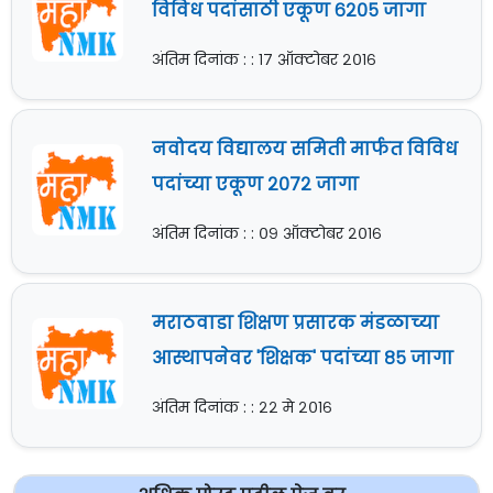
विविध पदांसाठी एकूण ६२०५ जागा
अंतिम दिनांक : : १७ ऑक्टोबर २०१६
नवोदय विद्यालय समिती मार्फत विविध
पदांच्या एकूण २०७२ जागा
अंतिम दिनांक : : ०९ ऑक्टोबर २०१६
मराठवाडा शिक्षण प्रसारक मंडळाच्या
आस्थापनेवर 'शिक्षक' पदांच्या ८५ जागा
अंतिम दिनांक : : २२ मे २०१६