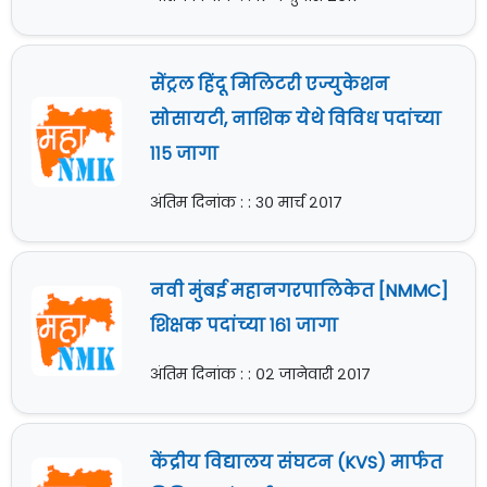
सेंट्रल हिंदू मिलिटरी एज्युकेशन
सोसायटी, नाशिक येथे विविध पदांच्या
११५ जागा
अंतिम दिनांक : : ३० मार्च २०१७
नवी मुंबई महानगरपालिकेत [NMMC]
शिक्षक पदांच्या १६१ जागा
अंतिम दिनांक : : ०२ जानेवारी २०१७
केंद्रीय विद्यालय संघटन (KVS) मार्फत