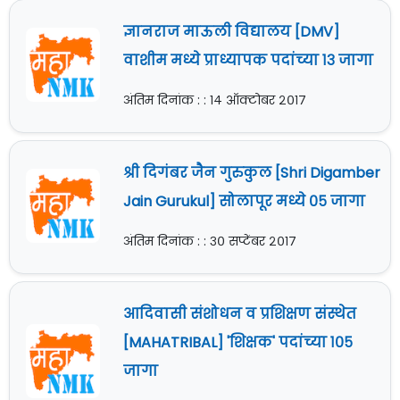
ज्ञानराज माऊली विद्यालय [DMV]
वाशीम मध्ये प्राध्यापक पदांच्या १३ जागा
अंतिम दिनांक : : १४ ऑक्टोबर २०१७
श्री दिगंबर जैन गुरुकुल [Shri Digamber
Jain Gurukul] सोलापूर मध्ये ०५ जागा
अंतिम दिनांक : : ३० सप्टेंबर २०१७
आदिवासी संशोधन व प्रशिक्षण संस्थेत
[MAHATRIBAL] 'शिक्षक' पदांच्या १०५
जागा