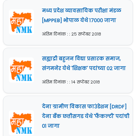
मध्य प्रदेश व्यावसायिक परीक्षा मंडळ
[MPPEB] भोपाळ येथे १७००० जागा
अंतिम दिनांक : : २५ सप्टेंबर २०१८
सह्याद्री बहुजन विद्या प्रसारक समाज,
संगमनेर येथे 'शिक्षक' पदांच्या ०२ जागा
अंतिम दिनांक : : १४ सप्टेंबर २०१८
देना ग्रामीण विकास फाउंडेशन [DRDF]
देना बँक छत्तीसगड येथे 'फँकल्टी' पदांची
०१ जागा