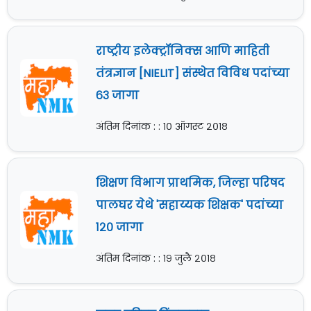
राष्ट्रीय इलेक्ट्रॉनिक्स आणि माहिती
तंत्रज्ञान [NIELIT] संस्थेत विविध पदांच्या
६३ जागा
अंतिम दिनांक : : १० ऑगस्ट २०१८
शिक्षण विभाग प्राथमिक, जिल्हा परिषद
पालघर येथे 'सहाय्यक शिक्षक' पदांच्या
१२० जागा
अंतिम दिनांक : : १९ जुलै २०१८