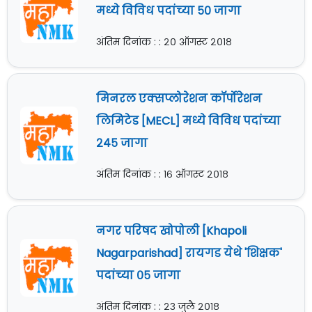
मध्ये विविध पदांच्या ५० जागा
अंतिम दिनांक : : २० ऑगस्ट २०१८
मिनरल एक्सप्लोरेशन कॉर्पोरेशन
लिमिटेड [MECL] मध्ये विविध पदांच्या
२४५ जागा
अंतिम दिनांक : : १६ ऑगस्ट २०१८
नगर परिषद खोपोली [Khapoli
Nagarparishad] रायगड येथे 'शिक्षक'
पदांच्या ०५ जागा
अंतिम दिनांक : : २३ जुलै २०१८