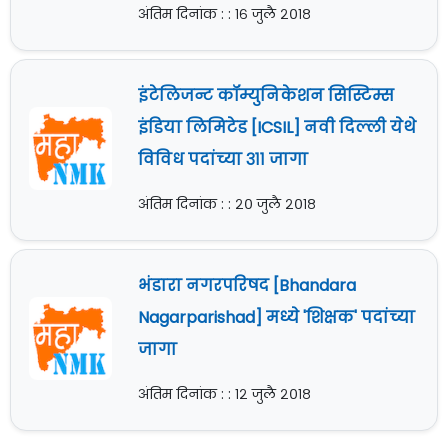
अंतिम दिनांक : : १६ जुलै २०१८
इंटेलिजन्ट कॉम्युनिकेशन सिस्टिम्स
इंडिया लिमिटेड [ICSIL] नवी दिल्ली येथे
विविध पदांच्या ३११ जागा
अंतिम दिनांक : : २० जुलै २०१८
भंडारा नगरपरिषद [Bhandara
Nagarparishad] मध्ये 'शिक्षक' पदांच्या
जागा
अंतिम दिनांक : : १२ जुलै २०१८