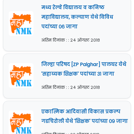
मध्य रेल्वे विद्यालय व कनिष्ठ
महाविद्यालय, कल्याण येथे विविध
पदांच्या ०६ जागा
अंतिम दिनांक : : २४ ऑगस्ट २०१८
जिल्हा परिषद [ZP Palghar] पालघर येथे
'सहाय्यक शिक्षक' पदांच्या ३१ जागा
अंतिम दिनांक : : २४ ऑगस्ट २०१८
एकात्मिक आदिवासी विकास प्रकल्प
गडचिरोली येथे 'शिक्षक' पदांच्या ०९ जागा