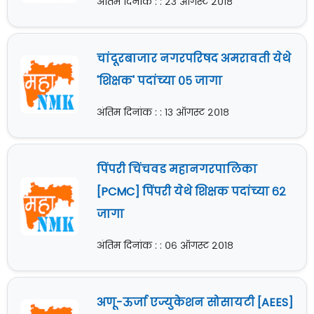
अंतिम दिनांक : : २३ ऑगस्ट २०१८
चांदूरबाजार नगरपरिषद अमरावती येथे
'शिक्षक' पदांच्या ०५ जागा
अंतिम दिनांक : : १३ ऑगस्ट २०१८
पिंपरी चिंचवड महानगरपालिका
[PCMC] पिंपरी येथे शिक्षक पदांच्या ६२
जागा
अंतिम दिनांक : : ०६ ऑगस्ट २०१८
अणू-ऊर्जा एज्युकेशन सोसायटी [AEES]