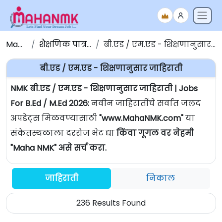
Maha NMK
शैक्षणिक पात्रतेनुसार जाहिराती
बी.एड / एम.एड - शिक्षणानुसार जाहिराती | Jobs For B.Ed / M.Ed
बी.एड / एम.एड - शिक्षणानुसार जाहिराती
NMK बी.एड / एम.एड - शिक्षणानुसार जाहिराती | Jobs
For B.Ed / M.Ed 2026:
नवीन जाहिरातींचे सर्वात जलद
अपडेट्स मिळवण्यासाठी
"www.MahaNMK.com"
या
संकेतस्थळाला दररोज भेट द्या
किंवा गूगल वर नेहमी
"Maha NMK" असे सर्च करा.
जाहिराती
निकाल
236 Results Found