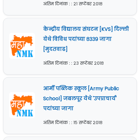
अंतिम दिनांक : : २१ सप्टेंबर २०१८
केन्द्रीय विद्यालय संघटन [KVS] दिल्ली
येथे विविध पदांच्या ८३३९ जागा
[मुदतवाढ]
अंतिम दिनांक : : २३ सप्टेंबर २०१८
आर्मी पब्लिक स्कूल [Army Public
School] जबलपूर येथे 'उपप्राचार्य'
पदांच्या जागा
अंतिम दिनांक : : १५ सप्टेंबर २०१८