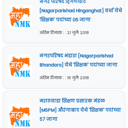
नगर परिषद हिंगणघाट
[Nagarparishad Hinganghat] वर्धा येथे
'शिक्षक' पदांच्या ०६ जागा
अंतिम दिनांक : : २१ जुलै २०१८
नगरपरिषद भंडारा [Nagarparishad
Bhandara] येथे 'शिक्षक' पदांच्या जागा
अंतिम दिनांक : : १८ जुलै २०१८
मराठवाडा शिक्षण प्रसारक मंडळ
[MSPM] औरंगाबाद येथे 'शिक्षक' पदांच्या
५७ जागा