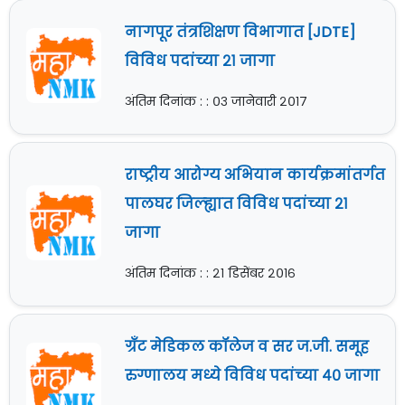
नागपूर तंत्रशिक्षण विभागात [JDTE]
विविध पदांच्या २१ जागा
अंतिम दिनांक : : ०३ जानेवारी २०१७
राष्ट्रीय आरोग्य अभियान कार्यक्रमांतर्गत
पालघर जिल्ह्यात विविध पदांच्या २१
जागा
अंतिम दिनांक : : २१ डिसेंबर २०१६
ग्रँट मेडिकल कॉलेज व सर ज.जी. समूह
रुग्णालय मध्ये विविध पदांच्या ४० जागा