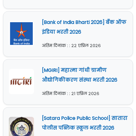
[Bank of India Bharti 2026] बँक ऑफ
इंडिया भरती 2026
अंतिम दिनांक : : २२ एप्रिल २०२६
[MGIRI] महात्मा गांधी ग्रामीण
औद्योगिकीकरण संस्था भरती 2026
अंतिम दिनांक : : २१ एप्रिल २०२६
[Satara Police Public School] सातारा
पोलीस पब्लिक स्कूल भरती 2026