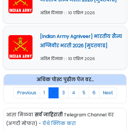
अंतिम दिनांक : : १० एप्रिल २०२६
[Indian Army Agniveer] भारतीय सैन्य
अग्निवीर भरती 2026 [मुदतवाढ]
अंतिम दिनांक : : १० एप्रिल २०२६
अधिक पोस्ट पुढील पेज वर...
Previous
1
2
3
4
5
6
Next
आता मिळवा
सर्व जाहिराती
Telegram Channel वर
(अगदी मोफत) -
येथे क्लिक करा