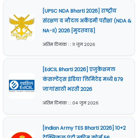
[UPSC NDA Bharti 2026] राष्ट्रीय
संरक्षण व नौदल अकॅडमी परीक्षा (NDA &
NA-Il) 2026 [मुदतवाढ]
अंतिम दिनांक : : ११ जून २०२६
[EdCIL Bharti 2026] एजुकेशनल
कंसल्टेंट्स इंडिया लिमिटेड मध्ये 879
जागांसाठी भरती 2026
अंतिम दिनांक : : ०४ जून २०२६
[Indian Army TES Bharti 2026] 10+2
टेक्निकल एंट्री स्कीम कोर्स 56