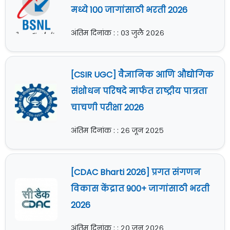
मध्ये 100 जागांसाठी भरती 2026
अंतिम दिनांक : : ०३ जुलै २०२६
[CSIR UGC] वैज्ञानिक आणि औद्योगिक
संशोधन परिषदे मार्फत राष्ट्रीय पात्रता
चाचणी परीक्षा 2026
अंतिम दिनांक : : २६ जून २०२५
[CDAC Bharti 2026] प्रगत संगणन
विकास केंद्रात 900+ जागांसाठी भरती
2026
अंतिम दिनांक : : २० जून २०२६