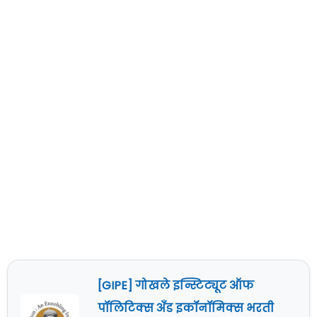
[GIPE] गोखले इन्स्टिट्यूट ऑफ
पॉलिटिक्स अँड इकॉनॉमिक्स भरती