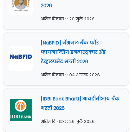
2026
अंतिम दिनांक : : २० जुलै २०२६
[NaBFID] नॅशनल बँक फॉर
फायनान्सिंग इन्फ्रास्ट्रक्चर अँड
डेव्हलपमेंट भरती 2026
अंतिम दिनांक : : ०४ ऑगस्ट २०२६
[IDBI Bank Bharti] आयडीबीआय बँक
भरती 2026
अंतिम दिनांक : : २६ जुलै २०२६