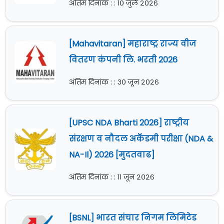
अंतिम दिनांक : : १० जुलै २०२६
[Mahavitaran] महाराष्ट्र राज्य वीज
वितरण कंपनी लि. भरती 2026
अंतिम दिनांक : : ३० जून २०२६
[UPSC NDA Bharti 2026] राष्ट्रीय
संरक्षण व नौदल अकॅडमी परीक्षा (NDA &
NA-Il) 2026 [मुदतवाढ]
अंतिम दिनांक : : ११ जून २०२६
[BSNL] भारत संचार निगम लिमिटेड