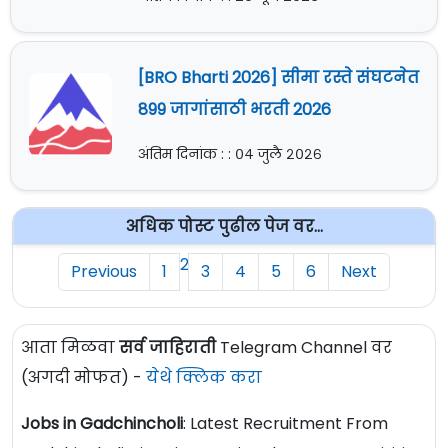
[BRO Bharti 2026] सीमा रस्ते संघटनेत
899 जागांसाठी भरती 2026
अंतिम दिनांक : : ०४ जुलै २०२६
अधिक पोस्ट पुढील पेज वर...
2
Previous
1
3
4
5
6
Next
आता मिळवा
सर्व जाहिराती
Telegram Channel वर
(अगदी मोफत) -
येथे क्लिक करा
Jobs in Gadchincholi
: Latest Recruitment From