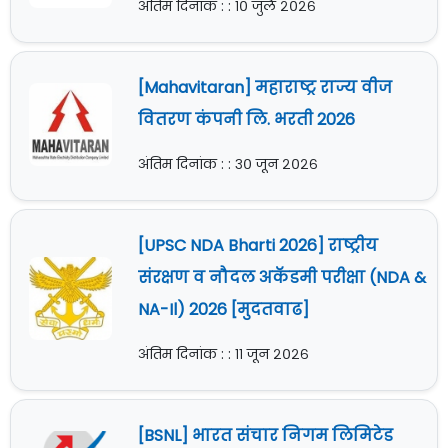
अंतिम दिनांक : : १० जुलै २०२६
[Mahavitaran] महाराष्ट्र राज्य वीज
वितरण कंपनी लि. भरती 2026
अंतिम दिनांक : : ३० जून २०२६
[UPSC NDA Bharti 2026] राष्ट्रीय
संरक्षण व नौदल अकॅडमी परीक्षा (NDA &
NA-Il) 2026 [मुदतवाढ]
अंतिम दिनांक : : ११ जून २०२६
[BSNL] भारत संचार निगम लिमिटेड