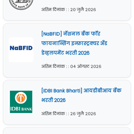
अंतिम दिनांक : : २० जुलै २०२६
[NaBFID] नॅशनल बँक फॉर
फायनान्सिंग इन्फ्रास्ट्रक्चर अँड
डेव्हलपमेंट भरती 2026
अंतिम दिनांक : : ०४ ऑगस्ट २०२६
[IDBI Bank Bharti] आयडीबीआय बँक
भरती 2026
अंतिम दिनांक : : २६ जुलै २०२६