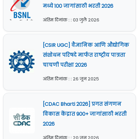
मध्ये 100 जागांसाठी भरती 2026
अंतिम दिनांक : : ०३ जुलै २०२६
[CSIR UGC] वैज्ञानिक आणि औद्योगिक
संशोधन परिषदे मार्फत राष्ट्रीय पात्रता
चाचणी परीक्षा 2026
अंतिम दिनांक : : २६ जून २०२५
[CDAC Bharti 2026] प्रगत संगणन
विकास केंद्रात 900+ जागांसाठी भरती
2026
अंतिम दिनांक : : २० जून २०२६