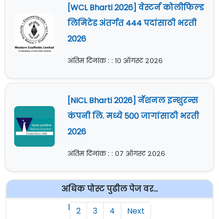
[WCL Bharti 2026] वेस्टर्न कोलीफिल्ड
लिमिटेड अंतर्गत 444 पदांसाठी भरती
2026
अंतिम दिनांक : : १० ऑगस्ट २०२६
[NICL Bharti 2026] नॅशनल इन्शुरन्स
कंपनी लि. मध्ये 500 जागांसाठी भरती
2026
अंतिम दिनांक : : ०७ ऑगस्ट २०२६
अधिक पोस्ट पुढील पेज वर...
1
2
3
4
Next