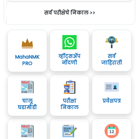
सर्व परीक्षेचे निकाल >>
व्हॉट्सॲप
सर्व
MahaNMK
नोंदणी
जाहिराती
PRO
चालू
परीक्षा
प्रवेशपत्र
घडामोडी
निकाल