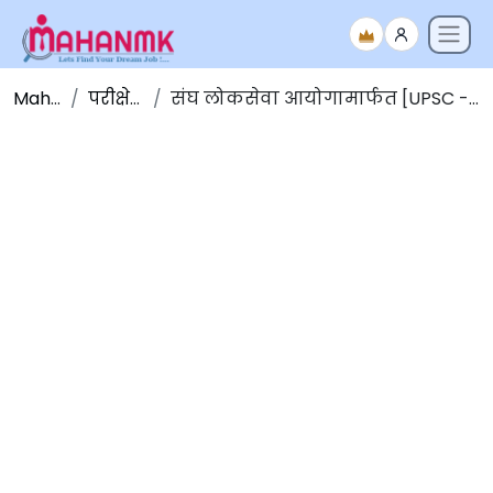
Maha NMK
परीक्षेचे निकाल
संघ लोकसेवा आयोगामार्फत [UPSC - N.D.A. & N.A.(I)] अंतिम परीक्षा निकाल