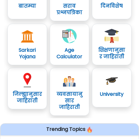
बातम्या
सराव
दिनविशेष
प्रश्नपत्रिका
Sarkari
Age
शिक्षणानुसा
Yojana
Calculator
र जाहिराती
जिल्ह्यानुसार
व्यवसायानु
University
जाहिराती
सार
जाहिराती
Trending Topics