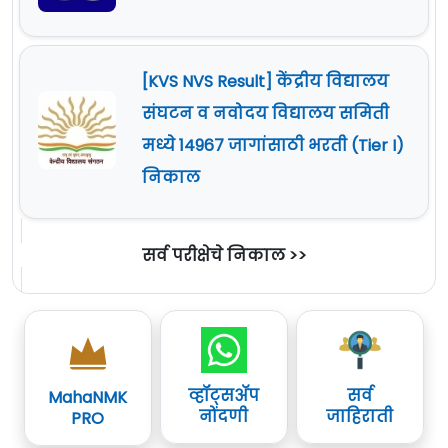
[KVS NVS Result] केंद्रीय विद्यालय
संघटन व नवोदय विद्यालय समिती
मध्ये 14967 जागांसाठी भरती (Tier I)
निकाल
सर्व परीक्षेचे निकाल >>
व्हॉट्सॲप
सर्व
MahaNMK
नोंदणी
जाहिराती
PRO