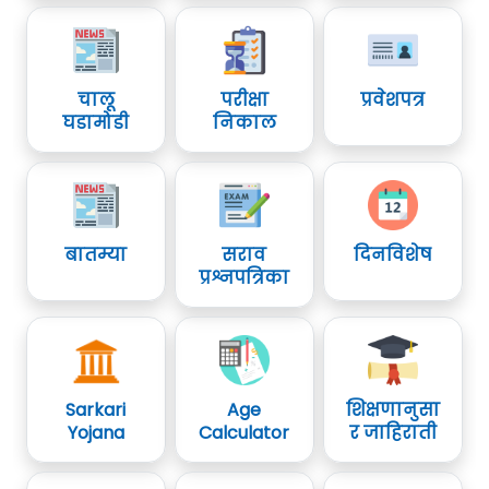
चालू
परीक्षा
प्रवेशपत्र
घडामोडी
निकाल
बातम्या
सराव
दिनविशेष
प्रश्नपत्रिका
Sarkari
Age
शिक्षणानुसा
Yojana
Calculator
र जाहिराती