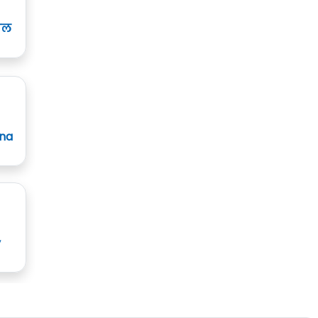
ाल
ana
y