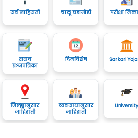
सर्व जाहिराती
चालू घडामोडी
परीक्षा निक
सराव
दिनविशेष
Sarkari Yoj
प्रश्नपत्रिका
जिल्ह्यानुसार
व्यवसायानुसार
Universit
जाहिराती
जाहिराती