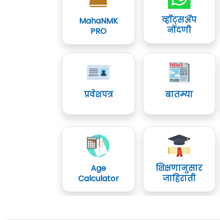
व्हॉट्सॲप
MahaNMK
नोंदणी
PRO
प्रवेशपत्र
बातम्या
Age
शिक्षणानुसार
Calculator
जाहिराती