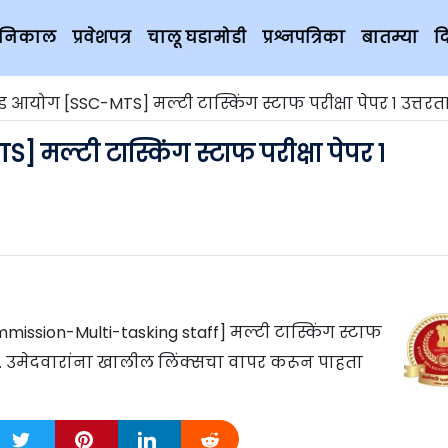
चे निकाल
प्रवेशपत्र
चालू घडामोडी
प्रश्नपत्रिका
बातम्या
द
आयोग [SSC-MTS] मल्टी टास्किंग स्टाफ परीक्षा पेपर १ उत्तरतालिका 
मल्टी टास्किंग स्टाफ परीक्षा पेपर १
ission-Multi-tasking staff] मल्टी टास्किंग स्टाफ
हे. उमेदवारांना खालील लिंक्सचा वापर करून पाहता