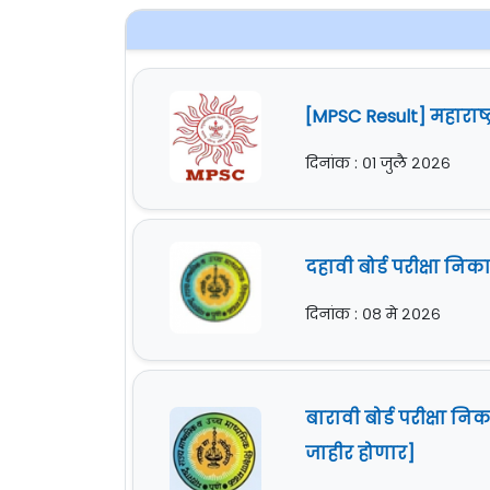
[MPSC Result] महारा
दिनांक : ०१ जुलै २०२६
दहावी बोर्ड परीक्षा न
दिनांक : ०८ मे २०२६
बारावी बोर्ड परीक्षा 
जाहीर होणार]