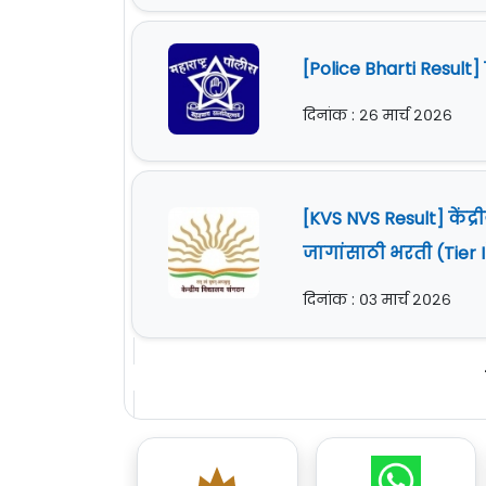
[Police Bharti Resul
दिनांक : २६ मार्च २०२६
[KVS NVS Result] केंद
जागांसाठी भरती (Tier
दिनांक : ०३ मार्च २०२६