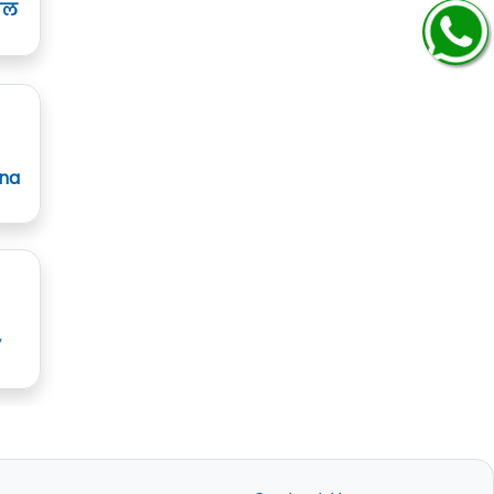
ाल
ana
y