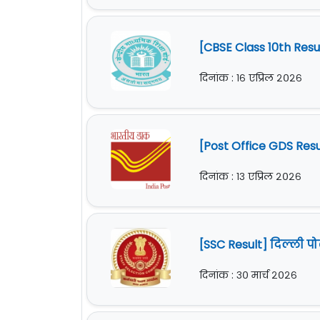
[CBSE Class 10th Res
दिनांक : १६ एप्रिल २०२६
[Post Office GDS Res
दिनांक : १३ एप्रिल २०२६
[SSC Result] दिल्ली 
दिनांक : ३० मार्च २०२६