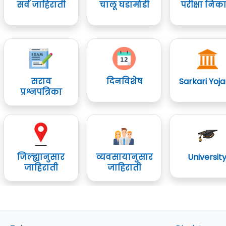
सर्व जाहिराती
चालू घडामोडी
परीक्षा निक
सराव
दिनविशेष
Sarkari Yoj
प्रश्नपत्रिका
जिल्ह्यानुसार
व्यवसायानुसार
Universit
जाहिराती
जाहिराती