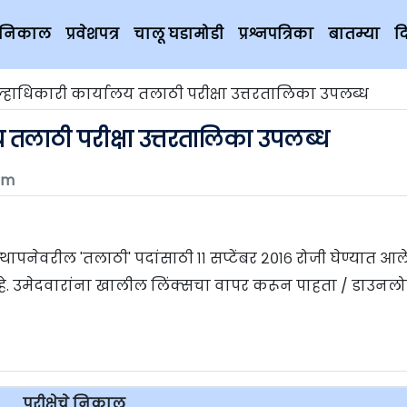
चे निकाल
प्रवेशपत्र
चालू घडामोडी
प्रश्नपत्रिका
बातम्या
द
्हाधिकारी कार्यालय तलाठी परीक्षा उत्तरतालिका उपलब्ध
 तलाठी परीक्षा उत्तरतालिका उपलब्ध
om
थापनेवरील 'तलाठी' पदांसाठी ११ सप्टेंबर २०१६ रोजी घेण्यात आल
आहे. उमेदवारांना खालील लिंक्सचा वापर करून पाहता / डाउनल
परीक्षेचे निकाल