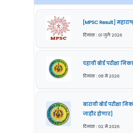
[MPSC Result] महारा
दिनांक : ०१ जुलै २०२६
दहावी बोर्ड परीक्षा न
दिनांक : ०८ मे २०२६
बारावी बोर्ड परीक्षा 
जाहीर होणार]
दिनांक : ०२ मे २०२६