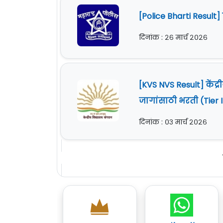
[Police Bharti Resul
दिनांक : २६ मार्च २०२६
[KVS NVS Result] केंद
जागांसाठी भरती (Tier
दिनांक : ०३ मार्च २०२६