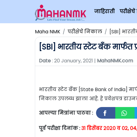
जाहिराती
परीक्षे
Maha NMK
परीक्षेचे निकाल
[SBI] भारतीय
[SBI] भारतीय स्टेट बँक मार्फत 
Date
: 20 January, 2021 |
MahaNMK.com
भारतीय स्टेट बँक [State Bank of India] मार्
निकाल उपलब्ध झाला आहे. हे प्रवेशपत्र ड
आपल्या मित्रांना पाठवा :
पूर्व परीक्षा दिनांक :
३१ डिसेंबर २०२० व ०२, ०४