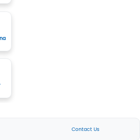
ana
y
Contact Us