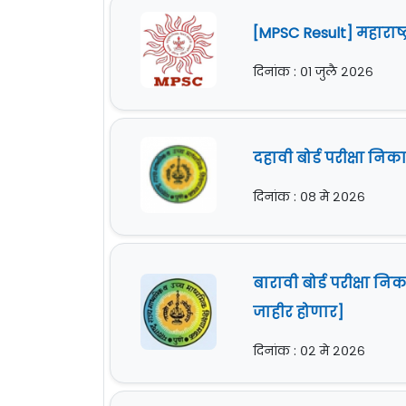
[MPSC Result] महारा
दिनांक : ०१ जुलै २०२६
दहावी बोर्ड परीक्षा न
दिनांक : ०८ मे २०२६
बारावी बोर्ड परीक्षा 
जाहीर होणार]
दिनांक : ०२ मे २०२६