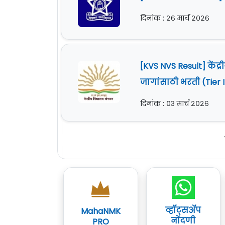
दिनांक : २६ मार्च २०२६
[KVS NVS Result] केंद
जागांसाठी भरती (Tier
दिनांक : ०३ मार्च २०२६
व्हॉट्सॲप
MahaNMK
नोंदणी
PRO