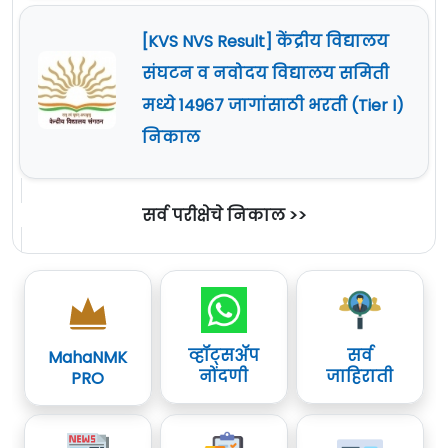
[KVS NVS Result] केंद्रीय विद्यालय
संघटन व नवोदय विद्यालय समिती
मध्ये 14967 जागांसाठी भरती (Tier I)
निकाल
सर्व परीक्षेचे निकाल >>
व्हॉट्सॲप
सर्व
MahaNMK
नोंदणी
जाहिराती
PRO