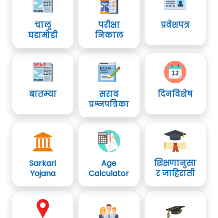
चालू
परीक्षा
प्रवेशपत्र
घडामोडी
निकाल
बातम्या
सराव
दिनविशेष
प्रश्नपत्रिका
Sarkari
Age
शिक्षणानुसा
Yojana
Calculator
र जाहिराती