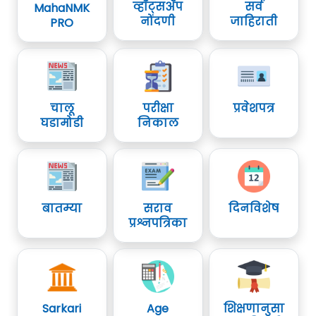
व्हॉट्सॲप
सर्व
MahaNMK
नोंदणी
जाहिराती
PRO
चालू
परीक्षा
प्रवेशपत्र
घडामोडी
निकाल
बातम्या
सराव
दिनविशेष
प्रश्नपत्रिका
Sarkari
Age
शिक्षणानुसा