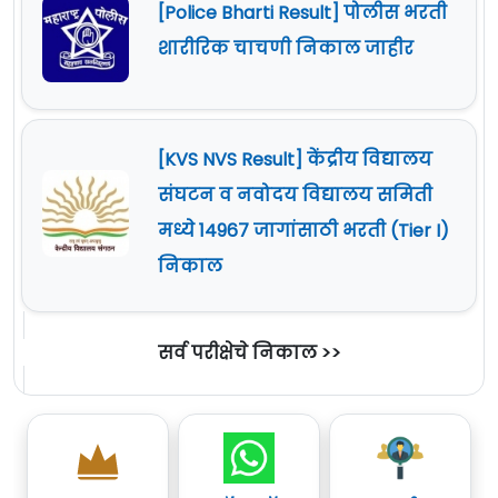
[Police Bharti Result] पोलीस भरती
शारीरिक चाचणी निकाल जाहीर
[KVS NVS Result] केंद्रीय विद्यालय
संघटन व नवोदय विद्यालय समिती
मध्ये 14967 जागांसाठी भरती (Tier I)
निकाल
सर्व परीक्षेचे निकाल >>