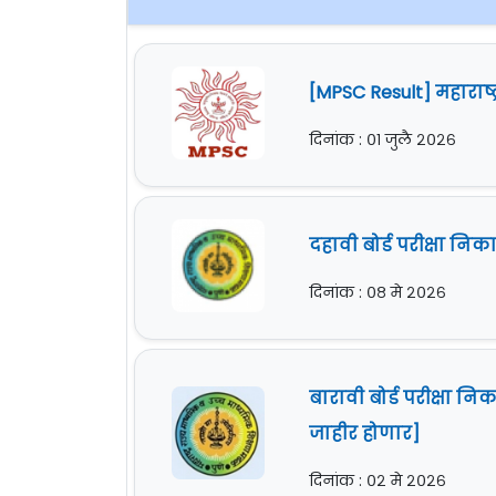
[MPSC Result] महारा
दिनांक : ०१ जुलै २०२६
दहावी बोर्ड परीक्षा न
दिनांक : ०८ मे २०२६
बारावी बोर्ड परीक्षा 
जाहीर होणार]
दिनांक : ०२ मे २०२६