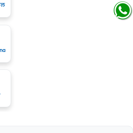
ाल
ana
y