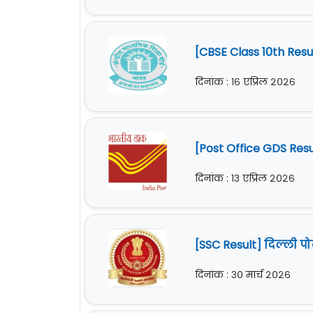
[CBSE Class 10th Res
दिनांक : १६ एप्रिल २०२६
[Post Office GDS Res
दिनांक : १३ एप्रिल २०२६
[SSC Result] दिल्ली 
दिनांक : ३० मार्च २०२६