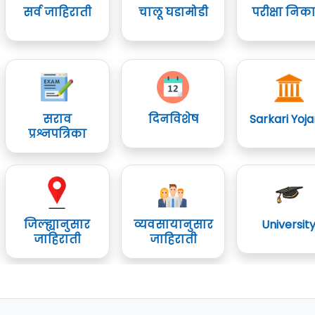
सर्व जाहिराती
चालू घडामोडी
परीक्षा निक
सराव
दिनविशेष
Sarkari Yoj
प्रश्नपत्रिका
जिल्ह्यानुसार
व्यवसायानुसार
Universit
जाहिराती
जाहिराती