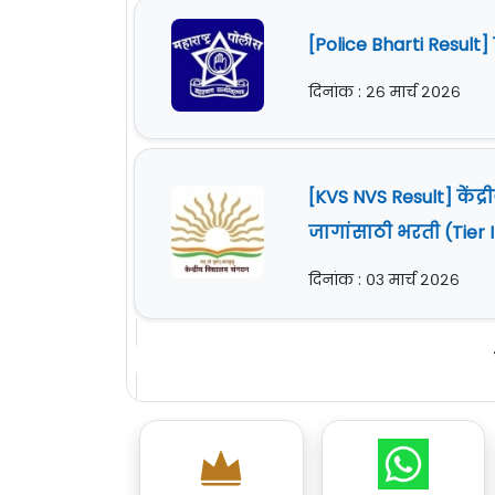
[Police Bharti Resul
दिनांक : २६ मार्च २०२६
[KVS NVS Result] केंद
जागांसाठी भरती (Tier
दिनांक : ०३ मार्च २०२६