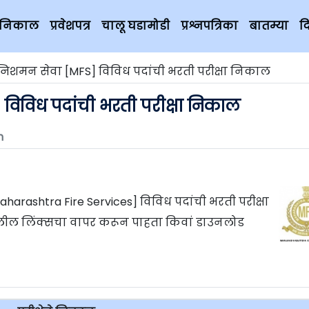
चे निकाल
प्रवेशपत्र
चालू घडामोडी
प्रश्नपत्रिका
बातम्या
द
अग्निशमन सेवा [MFS] विविध पदांची भरती परीक्षा निकाल
] विविध पदांची भरती परीक्षा निकाल
m
Maharashtra Fire Services] विविध पदांची भरती परीक्षा
लील लिंक्सचा वापर करून पाहता किवां डाउनलोड