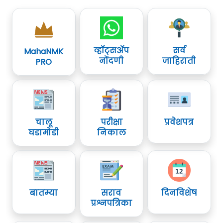
व्हॉट्सॲप
सर्व
MahaNMK
नोंदणी
जाहिराती
PRO
चालू
परीक्षा
प्रवेशपत्र
घडामोडी
निकाल
बातम्या
सराव
दिनविशेष
प्रश्नपत्रिका