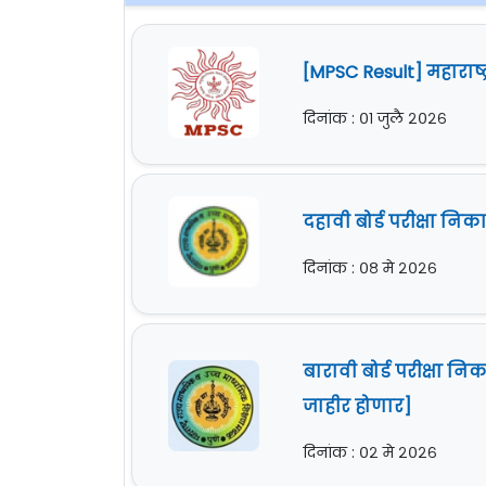
[MPSC Result] महारा
दिनांक : ०१ जुलै २०२६
दहावी बोर्ड परीक्षा न
दिनांक : ०८ मे २०२६
बारावी बोर्ड परीक्षा 
जाहीर होणार]
दिनांक : ०२ मे २०२६