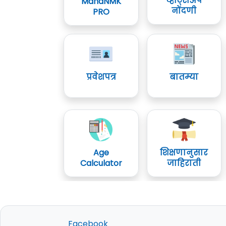
व्हॉट्सॲप
MahaNMK
नोंदणी
PRO
प्रवेशपत्र
बातम्या
Age
शिक्षणानुसार
Calculator
जाहिराती
Facebook