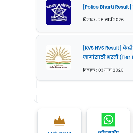
[Police Bharti Resul
दिनांक : २६ मार्च २०२६
[KVS NVS Result] केंद
जागांसाठी भरती (Tier
दिनांक : ०३ मार्च २०२६