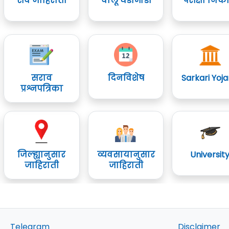
सर्व जाहिराती
चालू घडामोडी
परीक्षा निक
सराव
दिनविशेष
Sarkari Yoj
प्रश्नपत्रिका
जिल्ह्यानुसार
व्यवसायानुसार
Universit
जाहिराती
जाहिराती
Telegram
Disclaimer