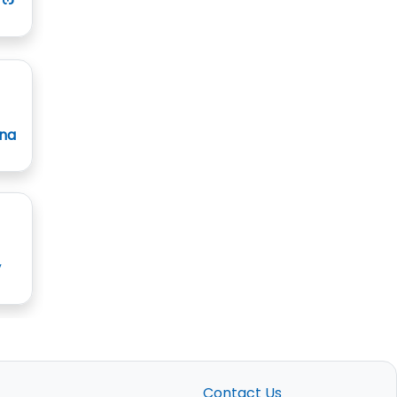
ाल
ana
y
Contact Us