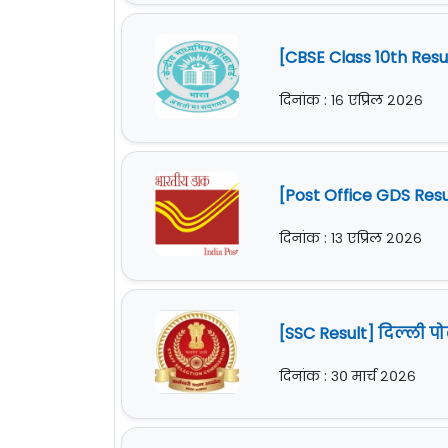
[CBSE Class 10th Res
दिनांक : १६ एप्रिल २०२६
[Post Office GDS Res
दिनांक : १३ एप्रिल २०२६
[SSC Result] दिल्ली 
दिनांक : ३० मार्च २०२६