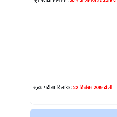
पूर्व परीक्षा दिनांक :
३० व ३१ ऑक्टोबर २०१९ र
मुख्य परीक्षा दिनांक :
२२ डिसेंबर २०१९ रोजी