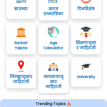
बातम्या
सराव
दिनविशेष
प्रश्नपत्रिका
Sarkari
Age
शिक्षणानुसा
Yojana
Calculator
र जाहिराती
जिल्ह्यानुसार
व्यवसायानु
University
जाहिराती
सार
जाहिराती
Trending Topics