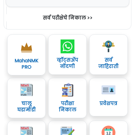
सर्व परीक्षेचे निकाल >>
व्हॉट्सॲप
सर्व
MahaNMK
नोंदणी
जाहिराती
PRO
चालू
परीक्षा
प्रवेशपत्र
घडामोडी
निकाल