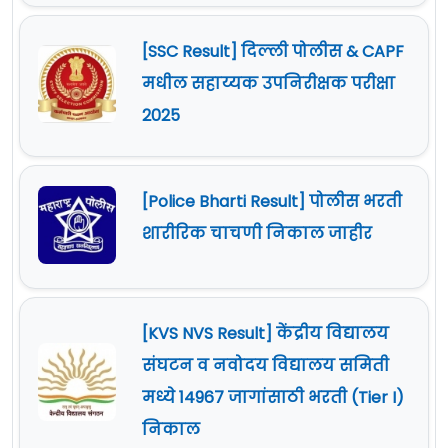
[SSC Result] दिल्ली पोलीस & CAPF
मधील सहाय्यक उपनिरीक्षक परीक्षा
2025
[Police Bharti Result] पोलीस भरती
शारीरिक चाचणी निकाल जाहीर
[KVS NVS Result] केंद्रीय विद्यालय
संघटन व नवोदय विद्यालय समिती
मध्ये 14967 जागांसाठी भरती (Tier I)
निकाल