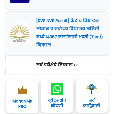
[KVS NVS Result] केंद्रीय विद्यालय
संघटन व नवोदय विद्यालय समिती
मध्ये 14967 जागांसाठी भरती (Tier I)
निकाल
सर्व परीक्षेचे निकाल >>
व्हॉट्सॲप
सर्व
MahaNMK
नोंदणी
जाहिराती
PRO