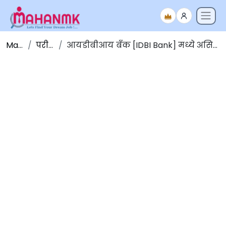
Maha NMK
परीक्षेचे निकाल
आयडीबीआय बँक [IDBI Bank] मध्ये असिस्टंट मॅनेजर अँड एक्झिक्युटिव पदांची भरती अंतिम परीक्षा निकाल