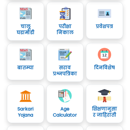
चालू
परीक्षा
प्रवेशपत्र
घडामोडी
निकाल
बातम्या
सराव
दिनविशेष
प्रश्नपत्रिका
Sarkari
Age
शिक्षणानुसा
Yojana
Calculator
र जाहिराती