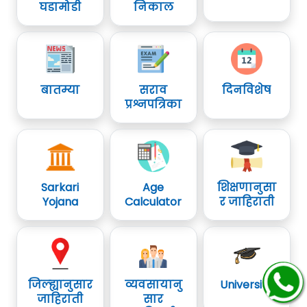
घडामोडी
निकाल
बातम्या
सराव
दिनविशेष
प्रश्नपत्रिका
Sarkari
Age
शिक्षणानुसा
Yojana
Calculator
र जाहिराती
जिल्ह्यानुसार
व्यवसायानु
University
जाहिराती
सार