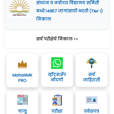
संघटन व नवोदय विद्यालय समिती
मध्ये 14967 जागांसाठी भरती (Tier I)
निकाल
सर्व परीक्षेचे निकाल >>
व्हॉट्सॲप
सर्व
MahaNMK
नोंदणी
जाहिराती
PRO
चालू
परीक्षा
प्रवेशपत्र