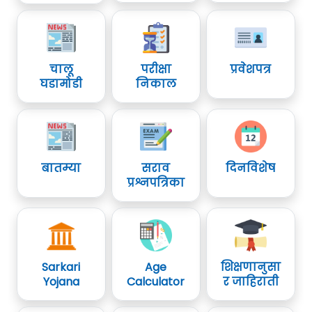
चालू
परीक्षा
प्रवेशपत्र
घडामोडी
निकाल
बातम्या
सराव
दिनविशेष
प्रश्नपत्रिका
Sarkari
Age
शिक्षणानुसा
Yojana
Calculator
र जाहिराती