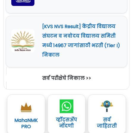
[KVS NVS Result] केंद्रीय विद्यालय
संघटन व नवोदय विद्यालय समिती
मध्ये 14967 जागांसाठी भरती (Tier I)
निकाल
सर्व परीक्षेचे निकाल >>
व्हॉट्सॲप
सर्व
MahaNMK
नोंदणी
जाहिराती
PRO