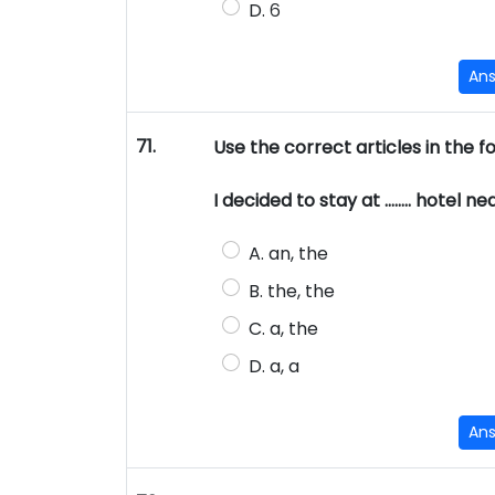
D. ६
An
71.
Use the correct articles in the f
I decided to stay at …….. hotel nea
A. an, the
B. the, the
C. a, the
D. a, a
An