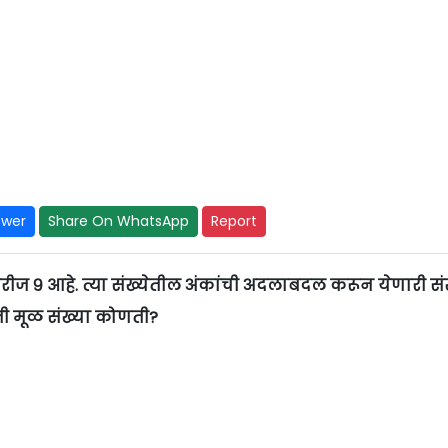
swer
Share On WhatsApp
Report
ेरीज ९ आहे. त्या संख्येतील अंकांची अदलाबदल करून येणारी सं
र ती मूळ संख्या कोणती?