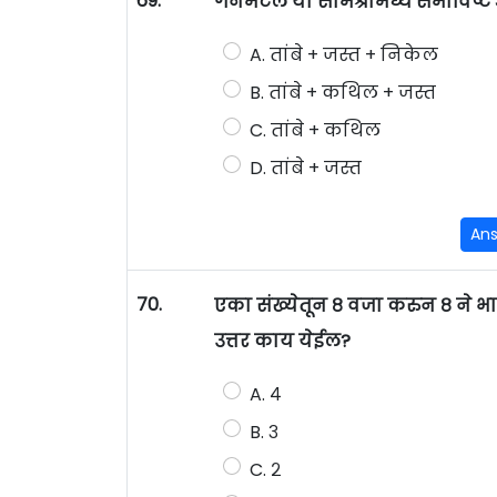
69.
गनमेटल या समिश्रामध्ये समाविष्
A. तांबे + जस्त + निकेल
B. तांबे + कथिल + जस्त
C. तांबे + कथिल
D. तांबे + जस्त
An
70.
एका संख्येतून ८ वजा करुन ८ ने भाग
उत्तर काय येईल?
A. ४
B. ३
C. २