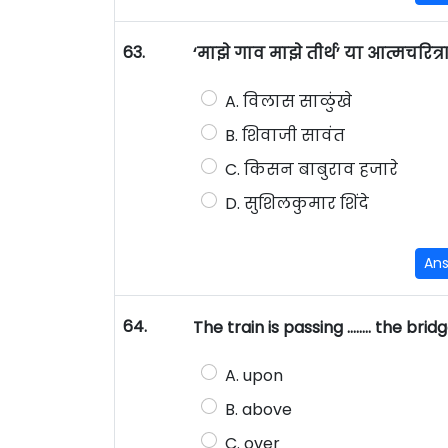
63.
‘माझे गाव माझे तीर्थ’ या आत्मचरित्र
A. विलास साळुंखे
B. शिवाजी सावंत
C. किसन बाबुराव हजारे
D. सुशिलकुमार शिंदे
An
64.
The train is passing …….. the bridg
A. upon
B. above
C. over