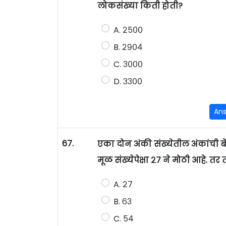
लोकसंख्या किती होती?
A. २५००
B. २९०४
C. ३०००
D. ३३००
An
67.
एका दोन अंकी संख्येतील अंकांची ब
मूळ संख्येपेक्षा २७ ने मोठी आहे. त
A. २७
B. ६३
C. ५४