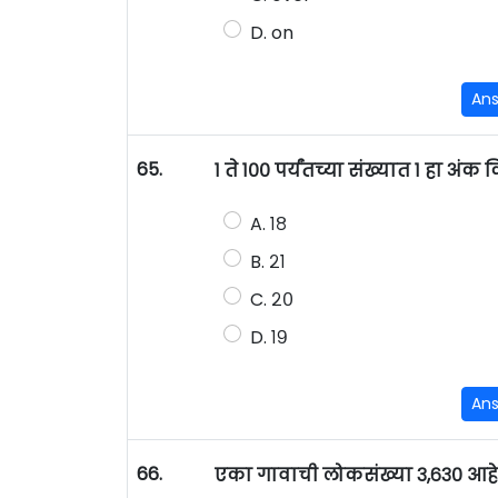
D. on
An
65.
१ ते १०० पर्यंतच्या संख्यात १ हा अंक
A. १८
B. २१
C. २०
D. १९
An
66.
एका गावाची लोकसंख्या ३,६३० आहे, तर