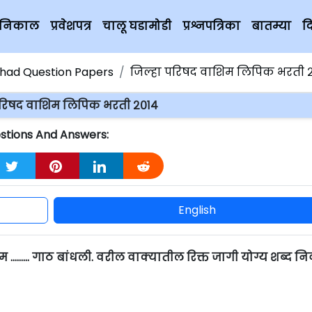
चे निकाल
प्रवेशपत्र
चालू घडामोडी
प्रश्नपत्रिका
बातम्या
द
ishad Question Papers
जिल्हा परिषद वाशिम लिपिक भरती 
परिषद वाशिम लिपिक भरती २०१४
stions And Answers:
English
द्दाम ……… गाठ बांधली. वरील वाक्यातील रिक्त जागी योग्य शब्द नि