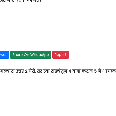
ट असणारे घटक कोणते?
swer
Share On WhatsApp
Report
ल्यास उत्तर २ येते, तर त्या संख्येतून ४ वजा करुन ५ ने भागल्