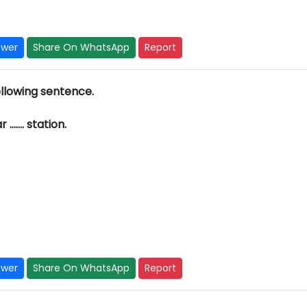
swer
Share On WhatsApp
Report
ollowing sentence.
r ……. station.
swer
Share On WhatsApp
Report