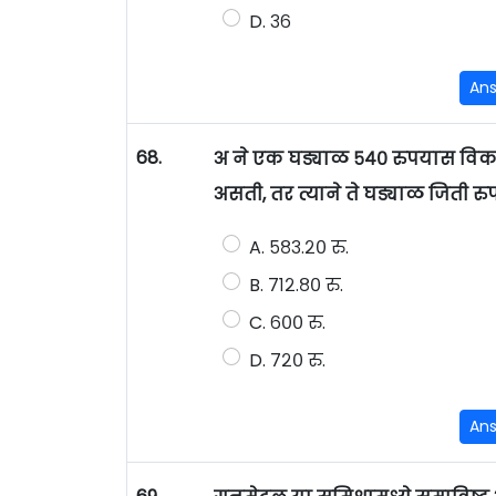
D. ३६
An
68.
अ ने एक घड्याळ ५४० रुपयास विकले
असती, तर त्याने ते घड्याळ जिती र
A. ५८३.२० रु.
B. ७१२.८० रु.
C. ६०० रु.
D. ७२० रु.
An