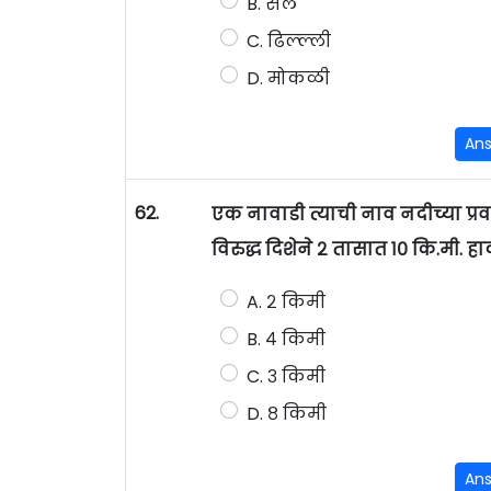
B. सैल
C. ढिल्ल्ली
D. मोकळी
An
62.
एक नावाडी त्याची नाव नदीच्या प्रव
विरुद्ध दिशेने २ तासात १० कि.मी. ह
A. २ किमी
B. ४ किमी
C. ३ किमी
D. ८ किमी
An